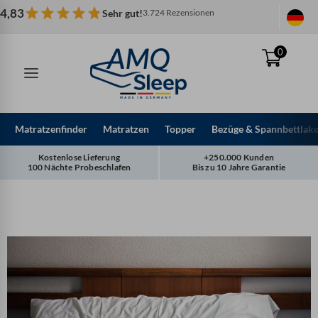
Zum
4,83
Sehr gut!
3.724 Rezensionen
Inhalt
springen
0
Matratzenfinder
Matratzen
Topper
Bezüge & Spannbettlak
Kostenlose Lieferung
+250.000 Kunden
100 Nächte Probeschlafen
Bis zu 10 Jahre Garantie