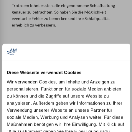
Trotzdem lohnt es sich, die eingenommene Schlafhaltung
genauer zu betrachten. So haben Sie die Möglichkeit
eventuelle Fehler zu bemerken und Ihre Schlafqualität
erheblich zu verbessern.
Rundum gesund schlafen also? Hier sind 4 Tipps für
erholsamen Rückenschlaf
Diese Webseite verwendet Cookies
Natürliche Haltung für die Wirbelsäule:
Auf dem Rücken liegend sollten Sie weder zu hart
Wir verwenden Cookies, um Inhalte und Anzeigen zu
noch zu weich liegen, um die Lordose der
personalisieren, Funktionen für soziale Medien anbieten
Wirbelsäule optimal zu stützen. Ist die Matratze zu
zu können und die Zugriffe auf unsere Website zu
weich, kann der Rücken „durchhängen“ und die
analysieren. Außerdem geben wir Informationen zu Ihrer
Bewegung im Schlaf wird erschwert. Achten Sie
Verwendung unserer Website an unsere Partner für
darauf, dass Sie im richtigen Bereich der Zonierung
soziale Medien, Werbung und Analysen weiter. Für diese
Ihrer Matratze liegen. So können Sie von der
Maßnahmen benötigen wir Ihre Einwilligung. Mit Klick auf
Punktelastizität profitieren und für Entspannung
"Alle zustimmen" geben Sie Ihre Einwilligung dazu.