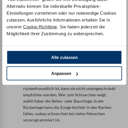
Ihres Rückens sorgen.
Alternativ können Sie individuelle Privatsphäre-
Einstellungen vornehmen oder nur notwendige Cookies
Weniger Kissen ist mehr:
Nehmen Sie lieber ein schmales Kissen, um auf dem
zulassen. Ausführliche Informationen erhalten Sie in
Rücken zu schlafen. Zu dicke, zu hohe und zu viele
unserer
Cookie-Richtlinie
. Sie haben jederzeit die
Kissen führen dazu, dass Sie den Nacken
Möglichkeit Ihrer Zustimmung zu widersprechen.
überstrecken und das Kinn auf die Brust drücken.
Das kann dem ganzen Rücken schaden und führt zu
Schmerzen, die sich mit einem passenden Kissen
Alle zulassen
vermeiden lassen.
Als Schnarcher besser nicht auf dem Rücken
Anpassen
schlafen:
Obwohl die Rückenlage allgemein sehr
rückenfreundlich ist, kann sie nicht uneingeschränkt
empfohlen werden. Wer zum Schnarchen neigt,
wählt lieber die Seiten- oder Bauchlage. In der
Rückenlage kann die Zunge leichter in den Rachen
fallen, sodass schnarchen bei vielen Menschen
vorprogrammiert ist.