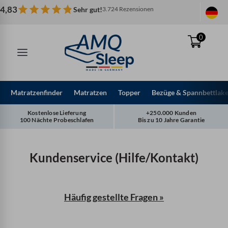
Zum
4,83
Sehr gut!
3.724 Rezensionen
Inhalt
springen
0
Matratzenfinder
Matratzen
Topper
Bezüge & Spannbettlak
Kostenlose Lieferung
+250.000 Kunden
100 Nächte Probeschlafen
Bis zu 10 Jahre Garantie
Kundenservice (Hilfe/Kontakt)
Häufig gestellte Fragen »