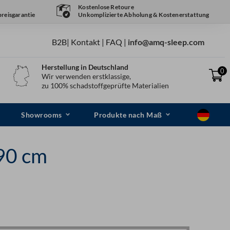
Kostenlose Retoure
reisgarantie
Unkomplizierte Abholung & Kostenerstattung
B2B
|
Kontakt
|
FAQ
|
info@amq-sleep.com
Herstellung in Deutschland
0
Wir verwenden erstklassige,
zu 100% schadstoffgeprüfte Materialien
Showrooms
Produkte nach Maß
90 cm