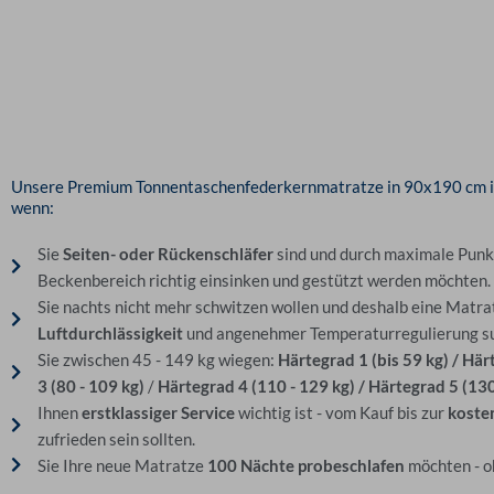
Unsere Premium Tonnentaschenfederkernmatratze in 90x190 cm ist 
wenn:
Sie
Seiten- oder Rückenschläfer
sind und durch maximale Punkt
Beckenbereich richtig einsinken und gestützt werden möchten.
Sie nachts nicht mehr schwitzen wollen und deshalb eine Matra
Luftdurchlässigkeit
und angenehmer Temperaturregulierung s
Sie zwischen 45 - 149 kg wiegen:
Härtegrad 1 (bis 59 kg) / Här
3 (80 - 109 kg)
/
Härtegrad 4 (110 - 129 kg) / Härtegrad 5 (130
Ihnen
erstklassiger Service
wichtig ist - vom Kauf bis zur
koste
zufrieden sein sollten.
Sie Ihre neue Matratze
100 Nächte probeschlafen
möchten - o