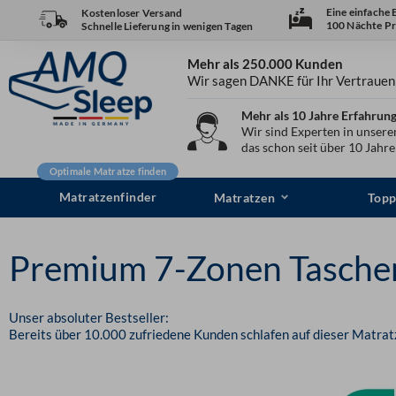
Zum
Eine einfache
Kostenloser Versand
100 Nächte Pr
Schnelle Lieferung in wenigen Tagen
Inhalt
springen
Mehr als 250.000 Kunden
Wir sagen DANKE für Ihr Vertrauen
Mehr als 10 Jahre Erfahrun
Wir sind Experten in unser
das schon seit über 10 Jahr
Optimale Matratze finden
Matratzenfinder
Matratzen
Topp
Premium 7-Zonen Tasche
Unser absoluter Bestseller:
Bereits über 10.000 zufriedene Kunden schlafen auf dieser Matratz