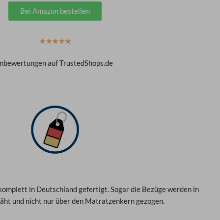
Bei Amazon bestellen
B
☆
☆
☆
☆
☆
e
enbewertungen auf TrustedShops.de
w
e
r
t
e
t
m
i
t
4
.
mplett in Deutschland gefertigt. Sogar die Bezüge werden in
9
äht und nicht nur über den Matratzenkern gezogen.
v
o