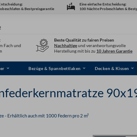
 Entscheidung:
Eine einfache Entscheidung:
obeschlafen & Bestpreisgarantie
100 Nächte Probeschlafen & Bestp
!
g
Beste Qualität zu fairen Preisen
em Fach und
Nachhaltige
und verantwortungsvolle
en
Herstellung mit bis zu
10 Jahren Garantie
er
Bezüge & Spannbettlaken
Decken & Kissen
nfederkernmatratze 90x1
e - Erhältlich auch mit 1000 Federn pro 2 m²