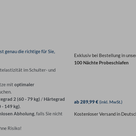
genau die richtige für Sie,
Exklusiv bei Bestellung in uns
100 Nächte Probeschlafen
elastizität im Schulter- und
tze mit
optimaler
uchen.
tegrad 2 (60 - 79 kg)
/
Härtegrad
ab 289,99 €
(inkl. MwSt.)
 - 149 kg)
.
nlosen Abholung
, falls Sie nicht
Kostenloser Versand in Deutsc
hne Risiko!