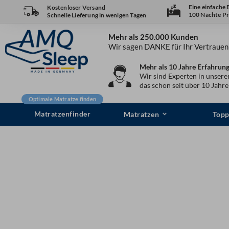
Zum
Eine einfache
Kostenloser Versand
100 Nächte Pr
Schnelle Lieferung in wenigen Tagen
Inhalt
springen
Mehr als 250.000 Kunden
Wir sagen DANKE für Ihr Vertrauen
Mehr als 10 Jahre Erfahrun
Wir sind Experten in unser
das schon seit über 10 Jahr
Optimale Matratze finden
Matratzenfinder
Matratzen
Topp