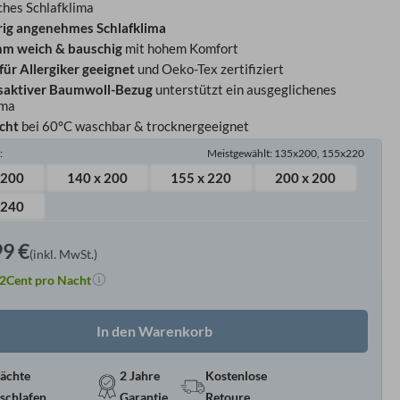
ches Schlafklima
rig angenehmes Schlafklima
m weich & bauschig
mit hohem Komfort
für Allergiker geeignet
und Oeko-Tex zertifiziert
aktiver Baumwoll-Bezug
unterstützt ein ausgeglichenes
ima
icht
bei 60°C waschbar & trocknergeeignet
)
:
Meistgewählt: 135x200, 155x220
 200
140 x 200
155 x 220
200 x 200
 240
99
€
(inkl. MwSt.)
2
Cent pro Nacht
In den Warenkorb
ächte
2 Jahre
Kostenlose
schlafen
Garantie
Retoure