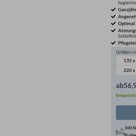
hygienis
Ganzjäh
Angeneh
Optimal 
Atmungs
Schlafkl
Pflegele
Größe
(cm
135 x
220 x
ab
56,
Entspricht
100 N
Probe