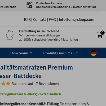
Kostenlose Retoure
reisgarantie
Unkomplizierte Abholung & Kostenerstattung
B2B
|
Kontakt
|
FAQ
|
info@amq-sleep.com
Herstellung in Deutschland
0
Wir verwenden erstklassige,
zu 100% schadstoffgeprüfte Materialien
Showrooms
Produkte nach Maß
litätsmatratzen Premium
aser-Bettdecke
Basierend auf 17 Rezensionen
tsregulierend & allergikerfreundlich
keitsregulierende Sensofill®-Füllung
für ein trockenes &