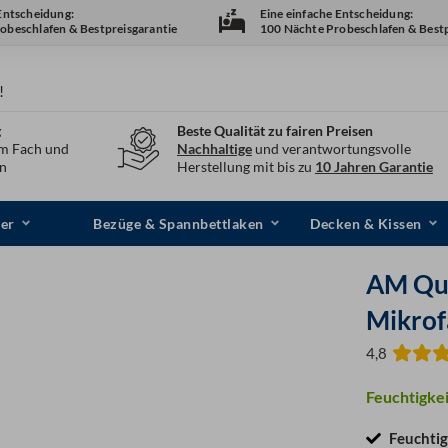
 Entscheidung:
Eine einfache Entscheidung:
obeschlafen & Bestpreisgarantie
100 Nächte Probeschlafen & Bestp
!
g
Beste Qualität zu fairen Preisen
em Fach und
Nachhaltige
und verantwortungsvolle
en
Herstellung mit bis zu
10 Jahren Garantie
er
Bezüge & Spannbettlaken
Decken & Kissen
AM Qua
Mikrof
4,8
Feuchtigkei
Feuchtig