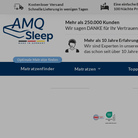
Zum
Eine einfache
Kostenloser Versand
100 Nächte Pr
Schnelle Lieferung in wenigen Tagen
Inhalt
springen
Mehr als 250.000 Kunden
Wir sagen DANKE für Ihr Vertrauen
Mehr als 10 Jahre Erfahrun
Wir sind Experten in unser
das schon seit über 10 Jahr
Optimale Matratze finden
Matratzenfinder
Matratzen
Topp