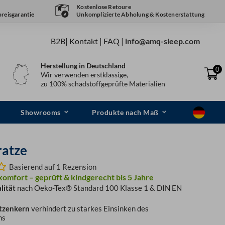
Kostenlose Retoure
reisgarantie
Unkomplizierte Abholung & Kostenerstattung
B2B
|
Kontakt
|
FAQ
|
info@amq-sleep.com
Herstellung in Deutschland
0
Wir verwenden erstklassige,
zu 100% schadstoffgeprüfte Materialien
Showrooms
Produkte nach Maß
atze
Basierend auf 1 Rezension
komfort – geprüft & kindgerecht bis 5 Jahre
lität
nach Oeko-Tex® Standard 100 Klasse 1 & DIN EN
tzenkern
verhindert zu starkes Einsinken des
ns