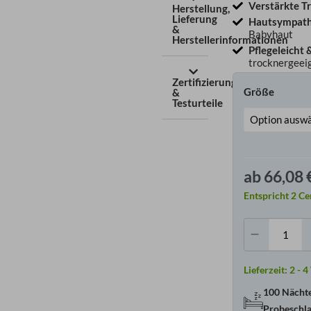
Verstärkte T
Herstellung,
Lieferung
Hautsympath
&
Babyhaut
Herstellerinformationen
Pflegeleicht 
trocknergeei
Zertifizierungen
Baby
Größe
&
Meng
Testurteile
ab
66,08
Entspricht
2
Ce
Lieferzeit:
2 - 
100 Nächt
Probeschl