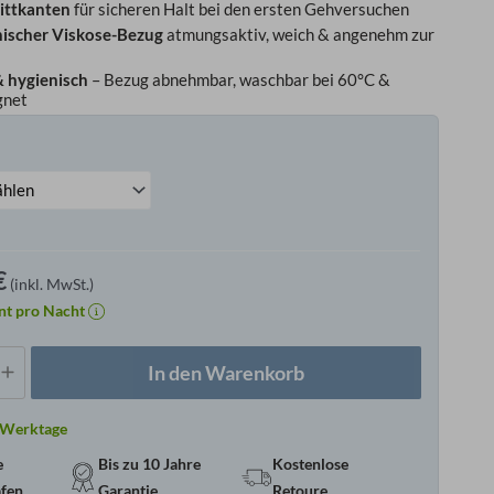
rittkanten
für sicheren Halt bei den ersten Gehversuchen
ischer Viskose-Bezug
atmungsaktiv, weich & angenehm zur
& hygienisch
– Bezug abnehmbar, waschbar bei 60°C &
gnet
matratze
e
€
(inkl. MwSt.)
nt pro Nacht
In den Warenkorb
4 Werktage
e
Bis zu 10 Jahre
Kostenlose
afen
Garantie
Retoure