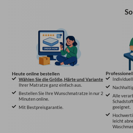
So
Professionel
Heute online bestellen
Individuel
Wählen Sie die Größe, Härte und Variante
Ihrer Matratze ganz einfach aus.
Nachhaltig
Bestellen Sie Ihre Wunschmatratze in nur 2
Alle verar
Minuten online.
Schadstoff
geeignet.
Mit Bestpreisgarantie.
Hochwertig
leicht abn
Waschmasc