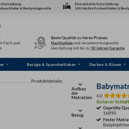
 Entscheidung:
Eine einfache Entscheidung:
obeschlafen & Bestpreisgarantie
100 Nächte Probeschlafen & Bestp
!
g
Beste Qualität zu fairen Preisen
em Fach und
Nachhaltige
und verantwortungsvolle
en
Herstellung mit bis zu
10 Jahren Garantie
er
Bezüge & Spannbettlaken
Decken & Kissen
Produktdetails:
Babymatr
Aufbau
der
4,0
Matratzen
Sicherer Schlaf
Geprüfte Qua
16890
Bezug
Fester Matra
Babyköpfche