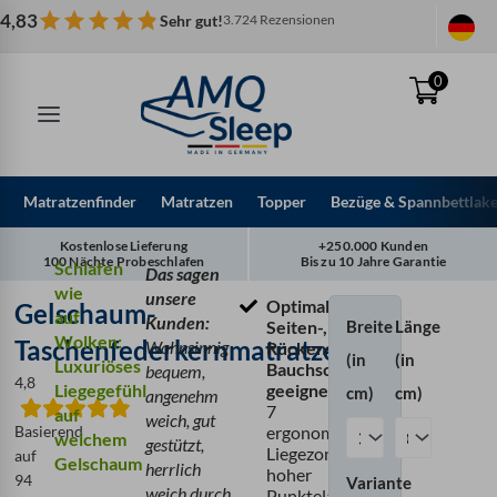
Zum
4,83
Sehr gut!
3.724 Rezensionen
Inhalt
springen
0
Matratzenfinder
Matratzen
Topper
Bezüge & Spannbettlak
Kostenlose Lieferung
+250.000 Kunden
100 Nächte Probeschlafen
Bis zu 10 Jahre Garantie
Schlafen
Das sagen
wie
unsere
Optimal für
Gelschaum-
Gelschaum-
auf
Kunden:
Breite
Länge
Seiten-,
Taschenfederkern
Wolken:
Taschenfederkernmatratze
Wahnsinnig
Rücken- &
(in
(in
Menge
Luxuriöses
Bauchschläfer
bequem,
4,8
Liegegefühl
geeignet,
dank
cm)
cm)
angenehm
7
auf
weich, gut
Basierend
ergonomischer
weichem
gestützt,
Liegezonen &
auf
Gelschaum
herrlich
hoher
94
Variante
weich durch
Punktelastizität