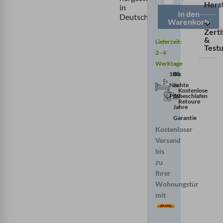
Hers
in
In den
Deutschland
Warenkorb
Zerti
&
Lieferzeit:
Testu
2 - 4
Werktage
100
Bis
Nächte
zu
Kostenlose
Probeschlafen
10
Retoure
Jahre
Garantie
Kostenloser
Versand
bis
zu
Ihrer
Wohnungstür
mit