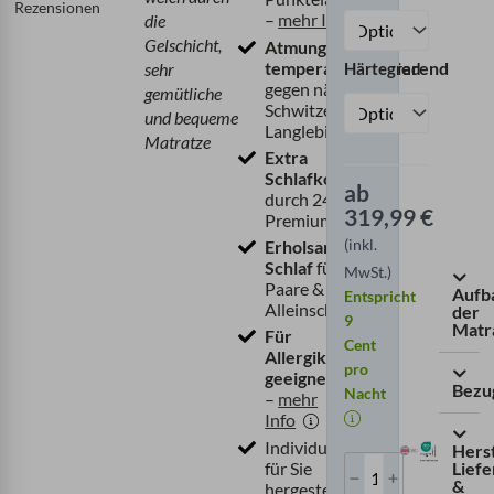
Rezensionen
–
mehr Info
die
Gelschicht,
Atmungsaktiv &
temperaturregulierend
Härtegrad
sehr
gegen nächtliches
gemütliche
Schwitzen & für
und bequeme
Langlebigkeit
Matratze
Extra
Schlafkomfort
ab
durch 24 cm
319,99
€
Premiumhöhe
(inkl.
Erholsamer
Schlaf
für
MwSt.)
Paare &
Aufb
Entspricht
Alleinschläfer
der
9
Matr
Für
Cent
Allergiker
pro
geeignet
Bezu
Nacht
–
mehr
Info
Individuell
Herst
Lief
für Sie
&
hergestellt