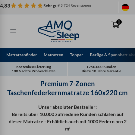
Zum
4,83
Sehr gut!
3.724 Rezensionen
Inhalt
springen
0
Matratzenfinder
Matratzen
Topper
Bezüge & Spannbettlak
Kostenlose Lieferung
+250.000 Kunden
100 Nächte Probeschlafen
Bis zu 10 Jahre Garantie
Premium 7-Zonen
Taschenfederkernmatratze 160x220 cm
Unser absoluter Bestseller:
Bereits über 10.000 zufriedene Kunden schlafen auf
dieser Matratze - Erhältlich auch mit 1000 Federn pro 2
m²