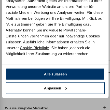
holen wir die Matratze kostenlos wieder ab. Natürlich bei
analysieren. Außerdem geben wir Informationen zu Ihrer
Erstattung des vollen Kaufpreises. Ohne Wenn und Aber!
Verwendung unserer Website an unsere Partner für
soziale Medien, Werbung und Analysen weiter. Für diese
Maßnahmen benötigen wir Ihre Einwilligung. Mit Klick auf
"Alle zustimmen" geben Sie Ihre Einwilligung dazu.
Alternativ können Sie individuelle Privatsphäre-
Einstellungen vornehmen oder nur notwendige Cookies
Häufig gestellte Fragen
zulassen. Ausführliche Informationen erhalten Sie in
unserer
Cookie-Richtlinie
. Sie haben jederzeit die
Möglichkeit Ihrer Zustimmung zu widersprechen.
Welchen Härtegrad soll ich wählen?
Kann ich meine Matratze in einen anderen Härtegrad tauschen?
Alle zulassen
Wo werden die Matratzen gefertigt?
Anpassen
Warum werden große Matratzen ab 160 cm Breite mit zwei
getrennten Kernen geliefert?
Wie viel wiegt die Matratze?