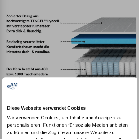
Diese Webseite verwendet Cookies
Wir verwenden Cookies, um Inhalte und Anzeigen zu
Versand & Rückgabe im Rahmen des Probeschlafens
personalisieren, Funktionen für soziale Medien anbieten
100 Nächte Probeschlafen
– Wenn Sie nicht zufrieden sind,
zu können und die Zugriffe auf unsere Website zu