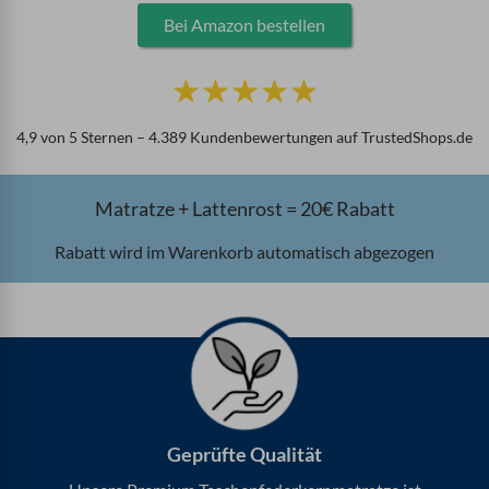
Bei Amazon bestellen
B
☆
☆
☆
☆
☆
e
w
4,9 von 5 Sternen – 4.389 Kundenbewertungen auf TrustedShops.de
e
r
t
Matratze + Lattenrost = 20€ Rabatt
e
t
Rabatt wird im Warenkorb automatisch abgezogen
m
i
t
4
.
9
v
o
Geprüfte Qualität
n