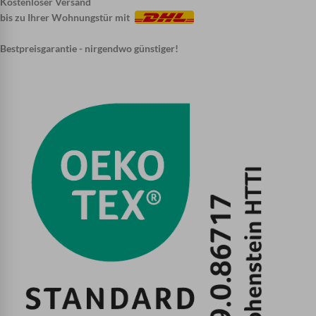
Kostenloser Versand
bis zu Ihrer Wohnungstür mit
Bestpreisgarantie - nirgendwo günstiger!