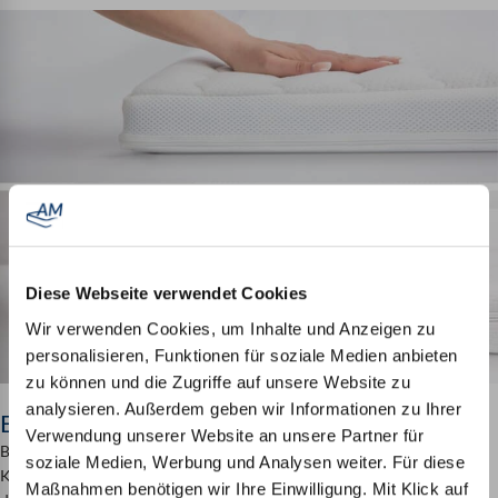
Diese Webseite verwendet Cookies
Wir verwenden Cookies, um Inhalte und Anzeigen zu
personalisieren, Funktionen für soziale Medien anbieten
zu können und die Zugriffe auf unsere Website zu
analysieren. Außerdem geben wir Informationen zu Ihrer
Erstklassige Verarbeitung für Langlebigkeit
Verwendung unserer Website an unsere Partner für
Beide Bezüge überzeugen durch ihre
hochwertige Verarbeitung
. Der
soziale Medien, Werbung und Analysen weiter. Für diese
Komfortbezug besteht aus
robustem Polyester-Doppeltuch
, während
Maßnahmen benötigen wir Ihre Einwilligung. Mit Klick auf