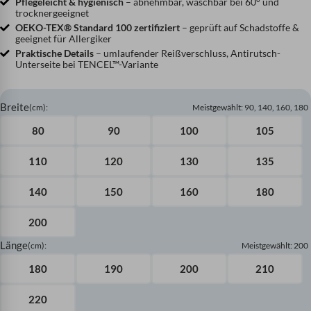
Pflegeleicht & hygienisch
– abnehmbar, waschbar bei 60° und
trocknergeeignet
OEKO-TEX® Standard 100 zertifiziert
– geprüft auf Schadstoffe &
geeignet für Allergiker
Praktische Details
– umlaufender Reißverschluss, Antirutsch-
Unterseite bei TENCEL™-Variante
Breite
(cm)
:
Meistgewählt: 90, 140, 160, 180
80
90
100
105
110
120
130
135
140
150
160
180
200
Länge
(cm)
:
Meistgewählt: 200
180
190
200
210
220