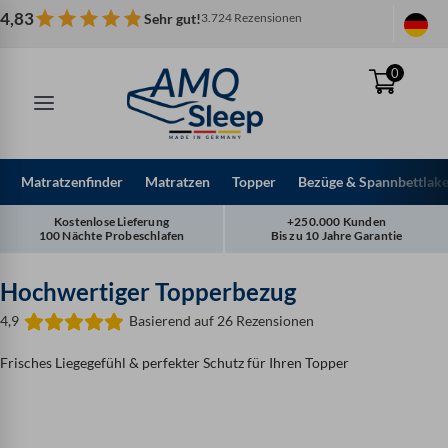
Zum
4,83
Sehr gut!
3.724 Rezensionen
Inhalt
springen
0
Matratzenfinder
Matratzen
Topper
Bezüge & Spannbettlak
Kostenlose Lieferung
+250.000 Kunden
100 Nächte Probeschlafen
Bis zu 10 Jahre Garantie
Hochwertiger Topperbezug
4,9
Basierend auf 26 Rezensionen
Frisches Liegegefühl & perfekter Schutz für Ihren Topper