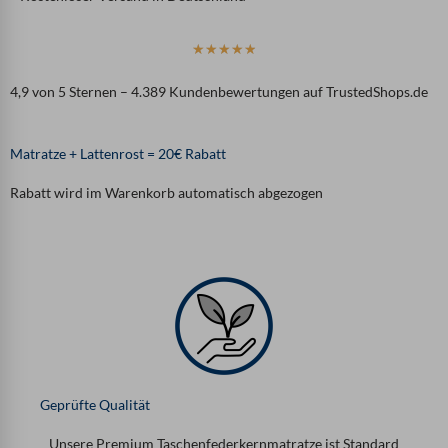
B
☆
☆
☆
☆
☆
e
4,9 von 5 Sternen – 4.389 Kundenbewertungen auf TrustedShops.de
w
e
r
Matratze + Lattenrost = 20€ Rabatt
t
e
Rabatt wird im Warenkorb automatisch abgezogen
t
m
i
t
4
.
9
v
o
n
Geprüfte Qualität
5
Unsere Premium Taschenfederkernmatratze ist Standard