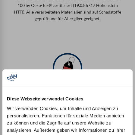
100 by Oeko-Tex® zertifiziert (19.0.86717 Hohenstein
HTTI). Alle verarbeiteten Materialien sind auf Schadstoffe
geprüft und für Allergiker geeignet.
Made in Germany
Diese Webseite verwendet Cookies
Unsere Matratzen werden komplett in Deutschland
Wir verwenden Cookies, um Inhalte und Anzeigen zu
gefertigt. Sogar die Bezüge werden in Deutschland genäht
personalisieren, Funktionen für soziale Medien anbieten
und nicht nur über den Matratzenkern gezogen.
zu können und die Zugriffe auf unsere Website zu
analysieren. Außerdem geben wir Informationen zu Ihrer