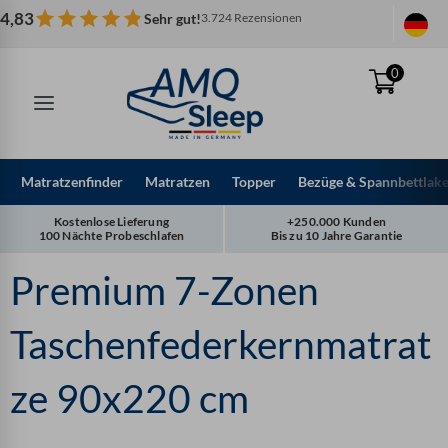
Zum
4,83
Sehr gut!
3.724 Rezensionen
Inhalt
springen
0
Matratzenfinder
Matratzen
Topper
Bezüge & Spannbettlak
Kostenlose Lieferung
+250.000 Kunden
100 Nächte Probeschlafen
Bis zu 10 Jahre Garantie
Premium 7-Zonen
Taschenfederkernmatrat
ze 90x220 cm