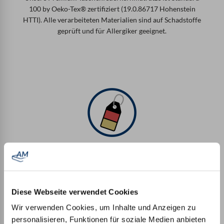
100 by Oeko-Tex® zertifiziert (19.0.86717 Hohenstein
HTTI). Alle verarbeiteten Materialien sind auf Schadstoffe
geprüft und für Allergiker geeignet.
Made in Germany
Unsere Matratzen werden komplett in Deutschland
gefertigt. Sogar die Bezüge werden in Deutschland genäht
Diese Webseite verwendet Cookies
und nicht nur über den Matratzenkern gezogen.
Wir verwenden Cookies, um Inhalte und Anzeigen zu
personalisieren, Funktionen für soziale Medien anbieten