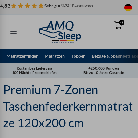
Zum
4,83
Sehr gut!
3.724 Rezensionen
Inhalt
springen
0
Matratzenfinder
Matratzen
Topper
Bezüge & Spannbettlak
Kostenlose Lieferung
+250.000 Kunden
100 Nächte Probeschlafen
Bis zu 10 Jahre Garantie
Premium 7-Zonen
Taschenfederkernmatrat
ze 120x200 cm