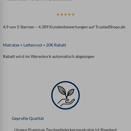
B
☆
☆
☆
☆
☆
e
4,9 von 5 Sternen – 4.389 Kundenbewertungen auf TrustedShops.de
w
e
r
Matratze + Lattenrost = 20€ Rabatt
t
e
Rabatt wird im Warenkorb automatisch abgezogen
t
m
i
t
4
.
9
v
o
n
Geprüfte Qualität
5
Unsere Premium Taschenfederkernmatratze ist Standard