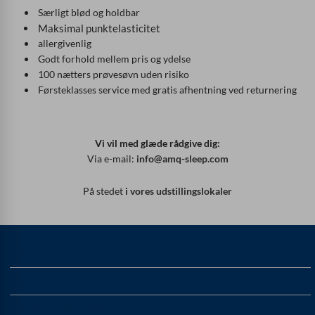
Særligt blød og holdbar
Maksimal punktelasticitet
allergivenlig
Godt forhold mellem pris og ydelse
100 nætters prøvesøvn uden risiko
Førsteklasses service med gratis afhentning ved returnering
Vi vil med glæde rådgive dig:
Via e-mail:
info@amq-sleep.com
På stedet
i vores udstillingslokaler
Produkter
Service
Pocket springmadras i ...