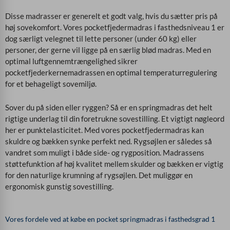
Disse madrasser er generelt et godt valg, hvis du sætter pris på
høj sovekomfort. Vores pocketfjedermadras i fasthedsniveau 1 er
dog særligt velegnet til lette personer (under 60 kg) eller
personer, der gerne vil ligge på en særlig blød madras. Med en
optimal luftgennemtrængelighed sikrer
pocketfjederkernemadrassen en optimal temperaturregulering
for et behageligt sovemiljø.
Sover du på siden eller ryggen? Så er en springmadras det helt
rigtige underlag til din foretrukne sovestilling. Et vigtigt nøgleord
her er punktelasticitet. Med vores pocketfjedermadras kan
skuldre og bækken synke perfekt ned. Rygsøjlen er således så
vandret som muligt i både side- og rygposition. Madrassens
støttefunktion af høj kvalitet mellem skulder og bækken er vigtig
for den naturlige krumning af rygsøjlen. Det muliggør en
ergonomisk gunstig sovestilling.
Vores fordele ved at købe en pocket springmadras i fasthedsgrad 1