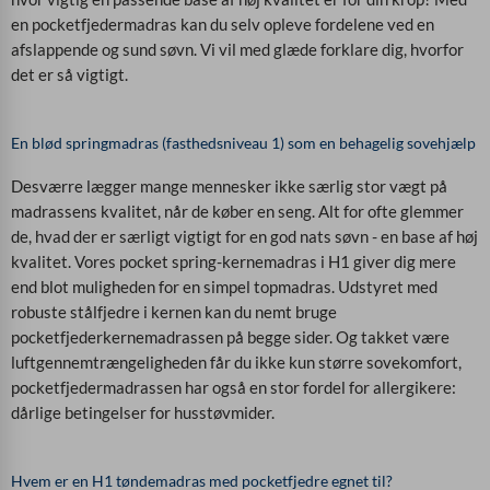
en pocketfjedermadras kan du selv opleve fordelene ved en
afslappende og sund søvn. Vi vil med glæde forklare dig, hvorfor
det er så vigtigt.
En blød springmadras (fasthedsniveau 1) som en behagelig sovehjælp
Desværre lægger mange mennesker ikke særlig stor vægt på
madrassens kvalitet, når de køber en seng. Alt for ofte glemmer
de, hvad der er særligt vigtigt for en god nats søvn - en base af høj
kvalitet. Vores pocket spring-kernemadras i H1 giver dig mere
end blot muligheden for en simpel topmadras. Udstyret med
robuste stålfjedre i kernen kan du nemt bruge
pocketfjederkernemadrassen på begge sider. Og takket være
luftgennemtrængeligheden får du ikke kun større sovekomfort,
pocketfjedermadrassen har også en stor fordel for allergikere:
dårlige betingelser for husstøvmider.
Hvem er en H1 tøndemadras med pocketfjedre egnet til?