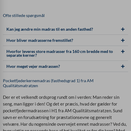
Ofte stillede spørgsmål
Kan jeg ændre min madras til en anden fasthed?
Hvor bliver madrasserne fremstillet?
Hvorfor leveres store madrasser fra 160 cm bredde med to
separate kerner?
Hvor meget vejer madrassen?
Pocketfjederkernemadras (fasthedsgrad 1) fra AM
Qualitätsmatratzen
Der er et velkendt ordsprog rundt om i verden: Man reder sin
seng, man ligger i den! Og det er præcis, hvad der gælder for
pocketfjedermadrassen i H1 fra AM Qualitätsmatratzen. Sund
søvn er en forudsætning for præstationsevne og generelt
velvære. Har du nogensinde overvejet emnet madrasser? Ved du,
hvor vigtig en passende base af høj kvalitet er for din krop? Med