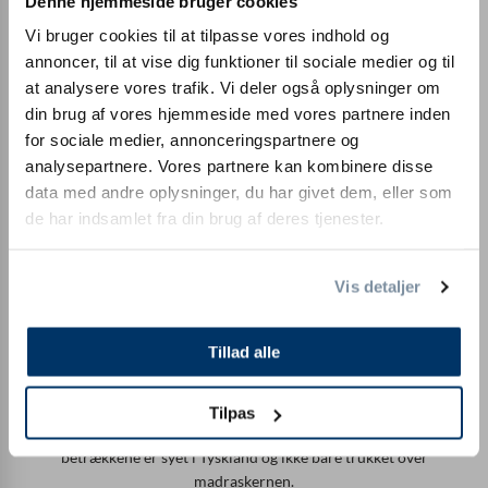
Denne hjemmeside bruger cookies
Testet kvalitet
Vi bruger cookies til at tilpasse vores indhold og
Vores premium pocket springmadras er Standard 100 by
annoncer, til at vise dig funktioner til sociale medier og til
Oeko-Tex®-certificeret (19.0.86717 Hohenstein HTTI). Alle
at analysere vores trafik. Vi deler også oplysninger om
anvendte materialer er testet for skadelige stoffer og er
din brug af vores hjemmeside med vores partnere inden
velegnede til allergikere.
for sociale medier, annonceringspartnere og
analysepartnere. Vores partnere kan kombinere disse
data med andre oplysninger, du har givet dem, eller som
de har indsamlet fra din brug af deres tjenester.
Vis detaljer
Tillad alle
Fremstillet i Tyskland
Tilpas
Vores madrasser fremstilles udelukkende i Tyskland. Selv
betrækkene er syet i Tyskland og ikke bare trukket over
madraskernen.