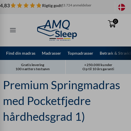
Spring
4,83
Rigtig godt!
3.724 anmeldelser
til
indhold
0
Find din madras
Madrasser
Topmadrasser
Betræk & Strækl
Gratis levering
+250.000 kunder
100 nætters testsøvn
Op til 10 års garanti
Premium Springmadras
med Pocketfjedre
hårdhedsgrad 1)