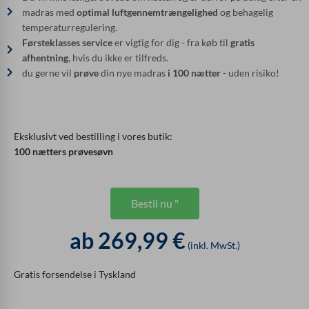
madras med
optimal luftgennemtrængelighed
og behagelig
temperaturregulering.
Førsteklasses service
er vigtig for dig - fra køb til
gratis
afhentning
, hvis du ikke er tilfreds.
du gerne vil
prøve
din nye madras
i 100 nætter
- uden risiko!
Eksklusivt ved bestilling i vores butik:
100 nætters prøvesøvn
Bestil nu "
ab 269,99 €
(inkl. MwSt.)
Gratis forsendelse i Tyskland