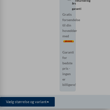
returnering
års
garanti
Gratis
forsendelse
til din
hoveddør
med
Garanti
for
bedste
pris -
ingen
er
billigere!
Vælg størrelse og variant