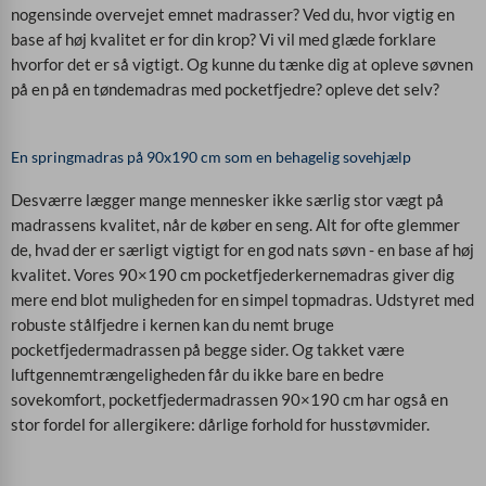
nogensinde overvejet emnet madrasser? Ved du, hvor vigtig en
base af høj kvalitet er for din krop?
Vi vil med glæde forklare
hvorfor det er så vigtigt. Og kunne du tænke dig at opleve søvnen
på en
på en tøndemadras med pocketfjedre? opleve det selv?
En springmadras på 90x190 cm som en behagelig sovehjælp
Desværre lægger mange mennesker ikke særlig stor vægt på
madrassens kvalitet, når de køber en seng. Alt for ofte glemmer
de, hvad der er særligt vigtigt for en god nats søvn - en base af høj
kvalitet. Vores 90×190 cm pocketfjederkernemadras giver dig
mere end blot muligheden for en simpel topmadras. Udstyret med
robuste stålfjedre i kernen kan du nemt bruge
pocketfjedermadrassen på begge sider. Og takket være
luftgennemtrængeligheden får du ikke bare en bedre
sovekomfort, pocketfjedermadrassen 90×190 cm har også en
stor fordel for allergikere: dårlige forhold for husstøvmider.