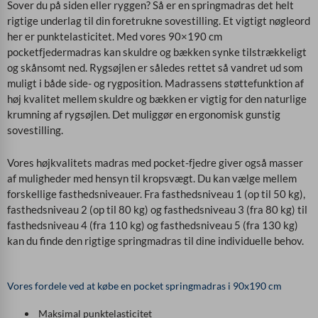
Sover du på siden eller ryggen? Så er en springmadras det helt
rigtige underlag til din foretrukne sovestilling. Et vigtigt nøgleord
her er punktelasticitet. Med vores 90×190 cm
pocketfjedermadras kan skuldre og bækken synke tilstrækkeligt
og skånsomt ned. Rygsøjlen er således rettet så vandret ud som
muligt i både side- og rygposition. Madrassens støttefunktion af
høj kvalitet mellem skuldre og bækken er vigtig for den naturlige
krumning af rygsøjlen. Det muliggør en ergonomisk gunstig
sovestilling.
Vores højkvalitets madras med pocket-fjedre giver også masser
af muligheder med hensyn til kropsvægt. Du kan vælge mellem
forskellige fasthedsniveauer. Fra fasthedsniveau 1 (op til 50 kg),
fasthedsniveau 2 (op til 80 kg) og fasthedsniveau 3 (fra 80 kg) til
fasthedsniveau 4 (fra 110 kg) og fasthedsniveau 5 (fra 130 kg)
kan du finde den rigtige springmadras til dine individuelle behov.
Vores fordele ved at købe en pocket springmadras i 90x190 cm
Maksimal punktelasticitet