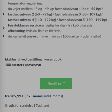
temperaturregulering.
du vejer mellem 45 og 149 kg:
fasthedsniveau 1 (op til 59 kg) /
fasthedsniveau 2 (60 - 79 kg)
/
fasthedsniveau
3 (80 - 109 kg)
/
fasthedsniveau 4 (110 - 129 kg) / fasthedsniveau 5 (130 - 149 kg).
Førsteklasses service
er vigtig for dig - fra køb til
gratis
afhentning
, hvis du ikke er tilfreds.
du gerne vil
prøve
din nye madras
i 100 nætter
- uden risiko!
Eksklusivt ved bestilling i vores butik:
100 nætters prøvesøvn
Bestil nu "
fra 289,99 € (inkl. moms)
(inkl. moms)
Gratis forsendelse i Tyskland