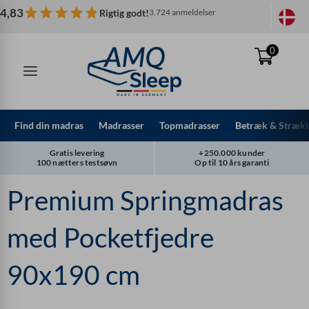
Spring
4,83
Rigtig godt!
3.724 anmeldelser
til
indhold
0
Find din madras
Madrasser
Topmadrasser
Betræk & Strækl
Gratis levering
+250.000 kunder
100 nætters testsøvn
Op til 10 års garanti
Premium Springmadras
med Pocketfjedre
90x190 cm