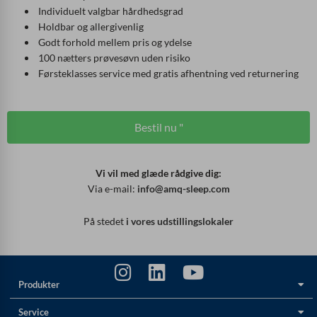
Individuelt valgbar hårdhedsgrad
Holdbar og allergivenlig
Godt forhold mellem pris og ydelse
100 nætters prøvesøvn uden risiko
Førsteklasses service med gratis afhentning ved returnering
Bestil nu "
Vi vil med glæde rådgive dig:
Via e-mail:
info@amq-sleep.com
På stedet
i vores udstillingslokaler
Produkter
Service