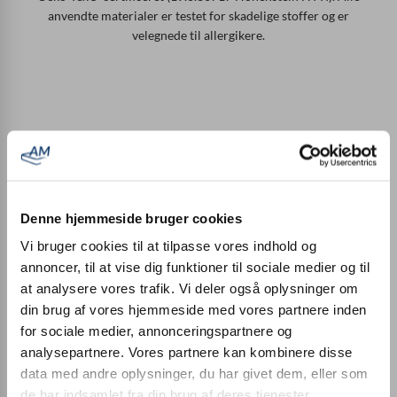
anvendte materialer er testet for skadelige stoffer og er
velegnede til allergikere.
Denne hjemmeside bruger cookies
Vi bruger cookies til at tilpasse vores indhold og
Fremstillet i Tyskland
annoncer, til at vise dig funktioner til sociale medier og til
Vores madrasser fremstilles udelukkende i Tyskland. Selv
at analysere vores trafik. Vi deler også oplysninger om
betrækkene er syet i Tyskland og ikke bare trukket over
din brug af vores hjemmeside med vores partnere inden
madraskernen.
for sociale medier, annonceringspartnere og
analysepartnere. Vores partnere kan kombinere disse
data med andre oplysninger, du har givet dem, eller som
de har indsamlet fra din brug af deres tjenester.