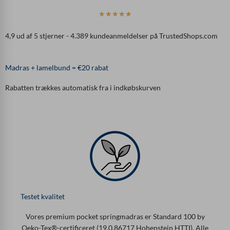
B
☆
☆
☆
☆
☆
e
4,9 ud af 5 stjerner - 4.389 kundeanmeldelser på TrustedShops.com
d
ø
m
Madras + lamelbund = €20 rabat
t
m
Rabatten trækkes automatisk fra i indkøbskurven
e
d
4
,
9
u
d
a
f
5
Testet kvalitet
Vores premium pocket springmadras er Standard 100 by
Oeko-Tex®-certificeret (19.0.86717 Hohenstein HTTI). Alle