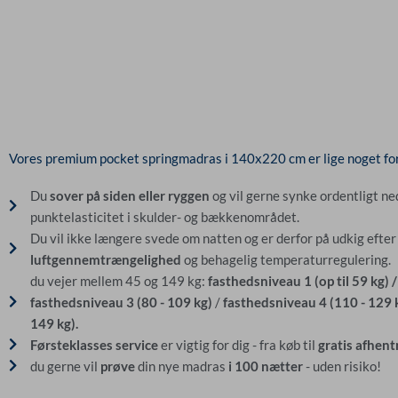
Vores premium pocket springmadras i 140x220 cm er lige noget for 
Du
sover på siden eller ryggen
og vil gerne synke ordentligt ne
punktelasticitet i skulder- og bækkenområdet.
Du vil ikke længere svede om natten og er derfor på udkig eft
luftgennemtrængelighed
og behagelig temperaturregulering.
du vejer mellem 45 og 149 kg:
fasthedsniveau 1 (op til 59 kg) 
fasthedsniveau
3 (80 - 109 kg)
/
fasthedsniveau 4 (110 - 129 k
149 kg).
Førsteklasses service
er vigtig for dig - fra køb til
gratis afhent
du gerne vil
prøve
din nye madras
i 100 nætter
- uden risiko!