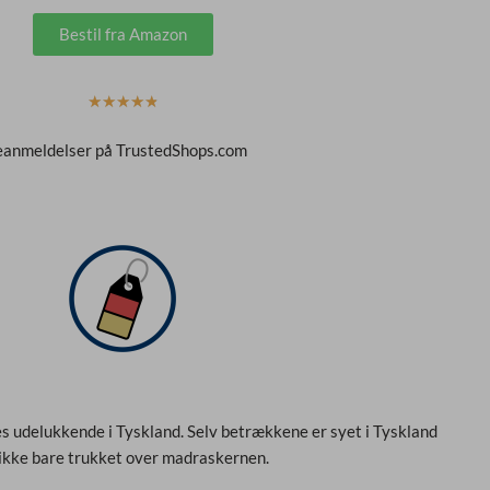
Bestil fra Amazon
B
☆
☆
☆
☆
☆
e
ndeanmeldelser på TrustedShops.com
d
ø
m
t
m
e
d
4
,
9
u
s udelukkende i Tyskland. Selv betrækkene er syet i Tyskland
d
ikke bare trukket over madraskernen.
a