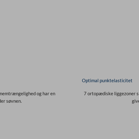
Optimal punktelasticitet
nnemtrængelighed og har en
7 ortopædiske liggezoner s
der søvnen.
giv