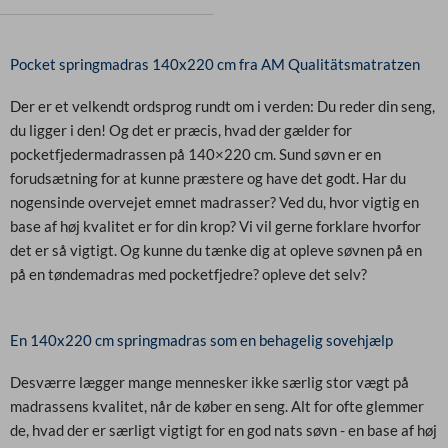
Pocket springmadras 140x220 cm fra AM Qualitätsmatratzen
Der er et velkendt ordsprog rundt om i verden: Du reder din seng,
du ligger i den! Og det er præcis, hvad der gælder for
pocketfjedermadrassen på 140×220 cm. Sund søvn er en
forudsætning for at kunne præstere og have det godt. Har du
nogensinde overvejet emnet madrasser? Ved du, hvor vigtig en
base af høj kvalitet er for din krop?
Vi vil gerne forklare hvorfor
det er så vigtigt. Og kunne du tænke dig at opleve søvnen på en
på en tøndemadras med pocketfjedre? opleve det selv?
En 140x220 cm springmadras som en behagelig sovehjælp
Desværre lægger mange mennesker ikke særlig stor vægt på
madrassens kvalitet, når de køber en seng. Alt for ofte glemmer
de, hvad der er særligt vigtigt for en god nats søvn - en base af høj