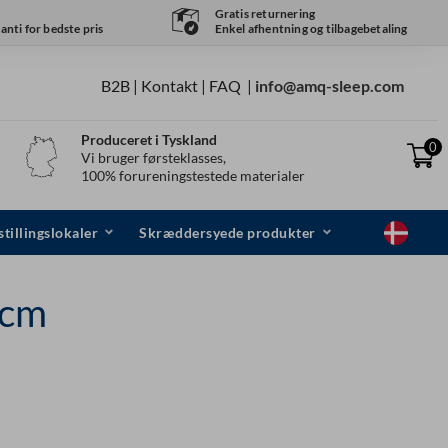
Gratis returnering
nti for bedste pris
Enkel afhentning og tilbagebetaling
B2B |
Kontakt
|
FAQ
|
info@amq-sleep.com
Produceret i Tyskland
0
Vi bruger førsteklasses,
100% forureningstestede materialer
tillingslokaler
Skræddersyede produkter
 cm