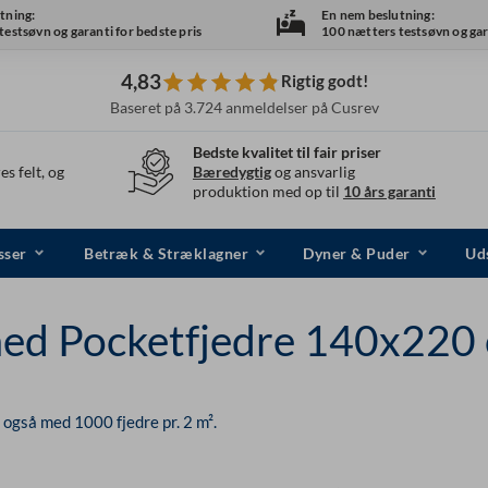
tning:
En nem beslutning:
estsøvn og garanti for bedste pris
100 nætters testsøvn og gara
4,83
Rigtig godt!
Baseret på 3.724 anmeldelser på Cusrev
Bedste kvalitet til fair priser
es felt, og
Bæredygtig
og ansvarlig
produktion med op til
10 års garanti
sser
Betræk & Stræklagner
Dyner & Puder
Uds
ed Pocketfjedre 140x220
også med 1000 fjedre pr. 2 m².