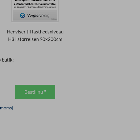
Henviser til fasthedsniveau
H3 i størrelsen 90x200cm
s butik:
Bestil nu "
. moms)