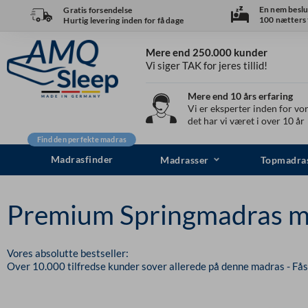
Spring
En nem beslu
Gratis forsendelse
100 nætters t
Hurtig levering inden for få dage
til
indhold
Mere end 250.000 kunder
Vi siger TAK for jeres tillid!
Mere end 10 års erfaring
Vi er eksperter inden for vor
det har vi været i over 10 år
Find den perfekte madras
Madrasfinder
Madrasser
Topmadra
Premium Springmadras m
Vores absolutte bestseller:
Over 10.000 tilfredse kunder sover allerede på denne madras - Fås 