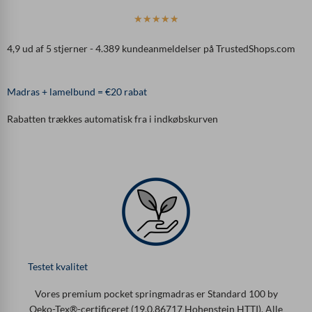
B
☆
☆
☆
☆
☆
e
4,9 ud af 5 stjerner - 4.389 kundeanmeldelser på TrustedShops.com
d
ø
m
Madras + lamelbund = €20 rabat
t
m
Rabatten trækkes automatisk fra i indkøbskurven
e
d
4
,
9
u
d
a
f
5
Testet kvalitet
Vores premium pocket springmadras er Standard 100 by
Oeko-Tex®-certificeret (19.0.86717 Hohenstein HTTI). Alle