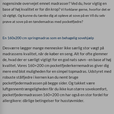
nogensinde overvejet emnet madrasser? Ved du, hvor vigtig en
base af høj kvalitet er for din krop?
Vi forklarer gerne, hvorfor det er
så vigtigt. Og kunne du tænke dig at opleve at sove på en
Vil du selv
prøve at sove på en tøndemadras med pocketfjedre?
En 160x200 cm springmadras som en behagelig sovehjælp
Desværre lægger mange mennesker ikke særlig stor vægt på
madrassens kvalitet, når de køber en seng. Alt for ofte glemmer
de, hvad der er særligt vigtigt for en god nats søvn - en base af høj
kvalitet. Vores 160×200 cm pocketfjederkernemadras giver dig
mere end blot muligheden for en simpel topmadras. Udstyret med
robuste stålfjedre i kernen kan du nemt bruge
pocketfjedermadrassen på begge sider. Og takket være
luftgennemtrængeligheden får du ikke kun større sovekomfort,
pocketfjedermadrassen 160×200 cm har også en stor fordel for
allergikere: dårlige betingelser for husstøvmider.