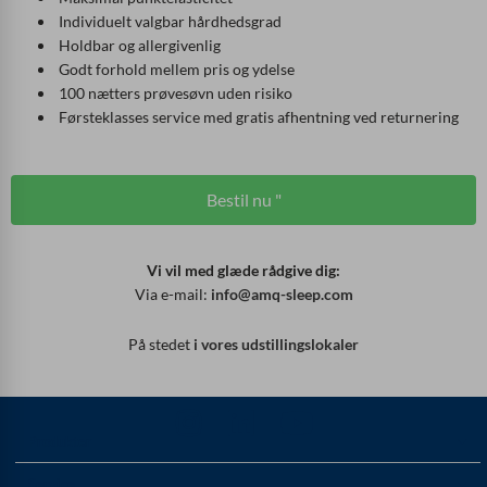
Individuelt valgbar hårdhedsgrad
Holdbar og allergivenlig
Godt forhold mellem pris og ydelse
100 nætters prøvesøvn uden risiko
Førsteklasses service med gratis afhentning ved returnering
Bestil nu "
Vi vil med glæde rådgive dig:
Via e-mail:
info@amq-sleep.com
På stedet
i vores udstillingslokaler
Produkter
Service