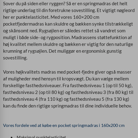
Sover du på siden eller ryggen? Så er en springmadras det helt
rigtige underlag til din foretrukne sovestilling. Et vigtigt nøgleord
her er punktelasticitet. Med vores 160×200 cm
pocketfjedermadras kan skuldre og bækken synke tilstrækkeligt
og skånsomt ned. Rygsøjlen er således rettet så vandret som
muligt i både side- og rygposition. Madrassens støttefunktion af
høj kvalitet mellem skuldre og bækken er vigtig for den naturlige
krumning af rygsøjlen. Det muliggør en ergonomisk gunstig
sovestilling.
Vores højkvalitets madras med pocket-fjedre giver også masser
af muligheder med hensyn til kropsvægt. Du kan vælge mellem
forskellige fasthedsniveauer. Fra fasthedsniveau 1 (op til 50 kg),
fasthedsniveau 2 (op til 80 kg) og fasthedsniveau 3 (fra 80 kg) til
fasthedsniveau 4 (fra 110 kg) og fasthedsniveau 5 (fra 130 kg)
kan du finde den rigtige springmadras til dine individuelle behov.
Vores fordele ved at købe en pocket springmadras i 160x200 cm
Maksimal punktelasticitet