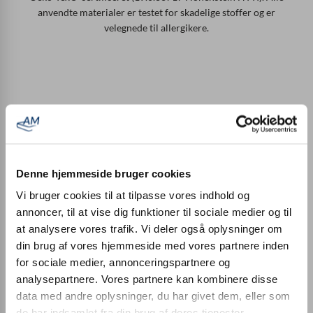
anvendte materialer er testet for skadelige stoffer og er
velegnede til allergikere.
Denne hjemmeside bruger cookies
Vi bruger cookies til at tilpasse vores indhold og
Fremstillet i Tyskland
annoncer, til at vise dig funktioner til sociale medier og til
Vores madrasser fremstilles udelukkende i Tyskland. Selv
at analysere vores trafik. Vi deler også oplysninger om
betrækkene er syet i Tyskland og ikke bare trukket over
din brug af vores hjemmeside med vores partnere inden
madraskernen.
for sociale medier, annonceringspartnere og
analysepartnere. Vores partnere kan kombinere disse
data med andre oplysninger, du har givet dem, eller som
de har indsamlet fra din brug af deres tjenester.