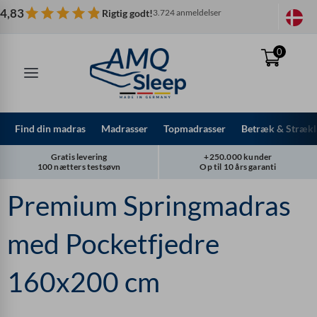
Spring
4,83
Rigtig godt!
3.724 anmeldelser
til
indhold
0
Find din madras
Madrasser
Topmadrasser
Betræk & Strækl
Gratis levering
+250.000 kunder
100 nætters testsøvn
Op til 10 års garanti
Premium Springmadras
med Pocketfjedre
160x200 cm