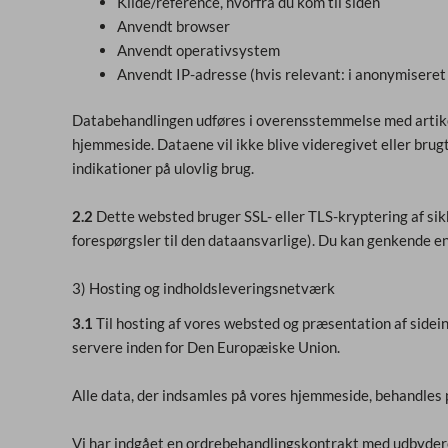
Kilde/reference, hvorfra du kom til siden
Anvendt browser
Anvendt operativsystem
Anvendt IP-adresse (hvis relevant: i anonymiseret
Databehandlingen udføres i overensstemmelse med artikel 6,
hjemmeside. Dataene vil ikke blive videregivet eller brugt
indikationer på ulovlig brug.
2.2
Dette websted bruger SSL- eller TLS-kryptering af sikk
forespørgsler til den dataansvarlige). Du kan genkende en
3) Hosting og indholdsleveringsnetværk
3.1
Til hosting af vores websted og præsentation af sidei
servere inden for Den Europæiske Union.
Alle data, der indsamles på vores hjemmeside, behandles 
Vi har indgået en ordrebehandlingskontrakt med udbydere