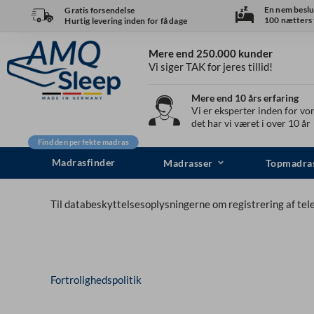
Spring
En nem beslu
Gratis forsendelse
100 nætters t
Hurtig levering inden for få dage
til
indhold
Mere end 250.000 kunder
Vi siger TAK for jeres tillid!
Mere end 10 års erfaring
Vi er eksperter inden for vor
det har vi været i over 10 år
Find den perfekte madras
Madrasfinder
Madrasser
Topmadra
Til databeskyttelsesoplysningerne om registrering af tel
Fortrolighedspolitik