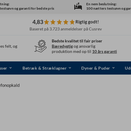
tning:
En nem beslutning:
estsøvn og garanti for bedste pris
100 nætters testsøvn og gara
4,83
Rigtig godt!
Baseret på 3.723 anmeldelser på Cusrev
Bedste kvalitet til fair priser
es felt, og
Bæredygtig
og ansvarlig
produktion med op til
10 års garanti
sser
Betræk & Stræklagner
Dyner & Puder
Uds
efonopkald