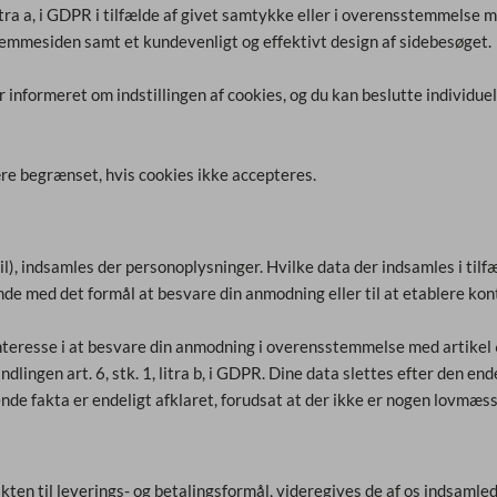
ra a, i GDPR i tilfælde af givet samtykke eller i overensstemmelse med 
hjemmesiden samt et kundevenligt og effektivt design af sidebesøget.
r informeret om indstillingen af cookies, og du kan beslutte individue
e begrænset, hvis cookies ikke accepteres.
il), indsamles der personoplysninger. Hvilke data der indsamles i tilf
 med det formål at besvare din anmodning eller til at etablere konta
teresse i at besvare din anmodning i overensstemmelse med artikel 6, st
lingen art. 6, stk. 1, litra b, i GDPR. Dine data slettes efter den end
de fakta er endeligt afklaret, forudsat at der ikke er nogen lovmæss
ten til leverings- og betalingsformål, videregives de af os indsamled