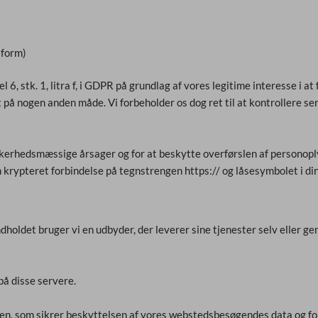
 form)
 stk. 1, litra f, i GDPR på grundlag af vores legitime interesse i at 
 på nogen anden måde. Vi forbeholder os dog ret til at kontrollere ser
erhedsmæssige årsager og for at beskytte overførslen af personoplysn
 krypteret forbindelse på tegnstrengen https:// og låsesymbolet i din
ndholdet bruger vi en udbyder, der leverer sine tjenester selv eller
på disse servere.
n, som sikrer beskyttelsen af vores webstedsbesøgendes data og forb