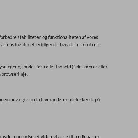
forbedre stabiliteten og funktionaliteten af vores
verens logfiler efterfølgende, hvis der er konkrete
inger og andet fortroligt indhold (f.eks. ordrer eller
 browserlinje.
 gennem udvalgte underleverandører udelukkende på
yder uautoriseret videregivelse til tredjeparter.