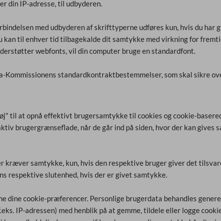
r din IP-adresse, til udbyderen.
bindelsen med udbyderen af skrifttyperne udføres kun, hvis du har giv
Du kan til enhver tid tilbagekalde dit samtykke med virkning for frem
nderstøtter webfonts, vil din computer bruge en standardfont.
pa-Kommissionens standardkontraktbestemmelser, som skal sikre ove
" til at opnå effektivt brugersamtykke til cookies og cookie-basere
ktiv brugergrænseflade, når de går ind på siden, hvor der kan gives 
er kræver samtykke, kun, hvis den respektive bruger giver det tilsva
ens respektive slutenhed, hvis der er givet samtykke.
e dine cookie-præferencer. Personlige brugerdata behandles generel
.eks. IP-adressen) med henblik på at gemme, tildele eller logge cooki