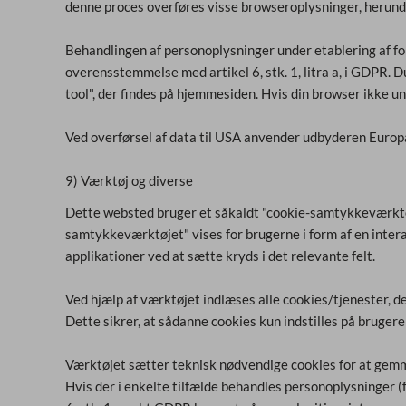
denne proces overføres visse browseroplysninger, herunde
Behandlingen af personoplysninger under etablering af for
overensstemmelse med artikel 6, stk. 1, litra a, i GDPR. 
tool", der findes på hjemmesiden. Hvis din browser ikke u
Ved overførsel af data til USA anvender udbyderen Euro
9) Værktøj og diverse
Dette websted bruger et såkaldt "cookie-samtykkeværktøj
samtykkeværktøjet" vises for brugerne i form af en intera
applikationer ved at sætte kryds i det relevante felt.
Ved hjælp af værktøjet indlæses alle cookies/tjenester, d
Dette sikrer, at sådanne cookies kun indstilles på bruger
Værktøjet sætter teknisk nødvendige cookies for at gemm
Hvis der i enkelte tilfælde behandles personoplysninger (f