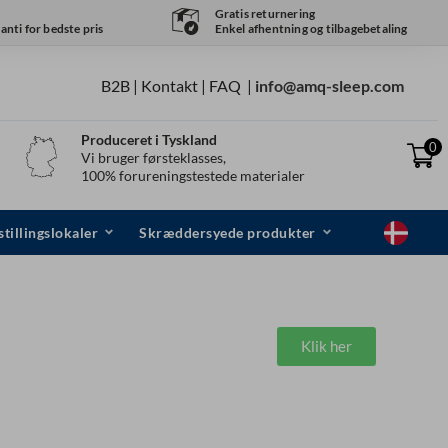
Gratis returnering
nti for bedste pris
Enkel afhentning og tilbagebetaling
B2B |
Kontakt
|
FAQ
|
info@amq-sleep.com
Produceret i Tyskland
0
Vi bruger førsteklasses,
100% forureningstestede materialer
tillingslokaler
Skræddersyede produkter
Klik her