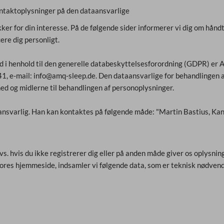
ntaktoplysninger på den dataansvarlige
ker for din interesse. På de følgende sider informerer vi dig om hånd
ere dig personligt.
d i henhold til den generelle databeskyttelsesforordning (GDPR) e
 e-mail: info@amq-sleep.de. Den dataansvarlige for behandlingen af 
 og midlerne til behandlingen af personoplysninger.
nsvarlig. Han kan kontaktes på følgende måde: "Martin Bastius, Ka
s. hvis du ikke registrerer dig eller på anden måde giver os oplysning
vores hjemmeside, indsamler vi følgende data, som er teknisk nødvendi