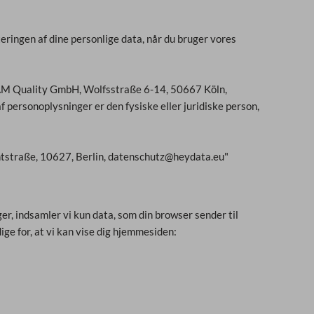
teringen af dine personlige data, når du bruger vores
r AM Quality GmbH, Wolfsstraße 6-14, 50667 Köln,
personoplysninger er den fysiske eller juridiske person,
ntstraße, 10627, Berlin, datenschutz@heydata.eu"
er, indsamler vi kun data, som din browser sender til
ge for, at vi kan vise dig hjemmesiden: