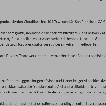
ølgende udbyder: Cloudflare Inc. 101 Townsend St. San Francisco, CA 
filer som grafik, sideindhold eller scripts hurtigere via et netværk a
eten og funktionaliteten på vores websted i henhold til artikel 6, stk. 
s data og forbyder uautoriseret videregivelse til tredjeparter.
Data Privacy Framework, som sikrer overholdelse af det europæiske 
og for at muliggøre brugen af visse funktioner bruger vi cookies, dvs
en lukkes (såkaldte "session cookies"), i andre tilfælde forbliver dis
. I sidstnævnte tilfælde kan du finde varigheden af lagringen i overs
es, der er indstillet af os, udføres behandlingen enten i overensstemm