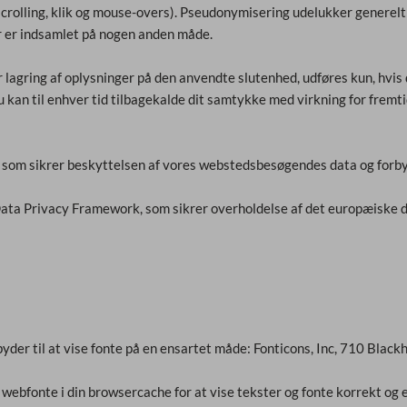
 scrolling, klik og mouse-overs). Pseudonymisering udelukker generelt
r er indsamlet på nogen anden måde.
r lagring af oplysninger på den anvendte slutenhed, udføres kun, hvis
Du kan til enhver tid tilbagekalde dit samtykke med virkning for fremt
som sikrer beskyttelsen af vores webstedsbesøgendes data og forbyde
Data Privacy Framework, som sikrer overholdelse af det europæiske 
der til at vise fonte på en ensartet måde: Fonticons, Inc, 710 Black
webfonte i din browsercache for at vise tekster og fonte korrekt og e