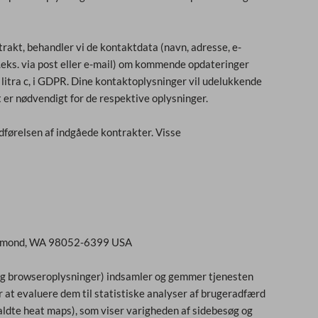
trakt, behandler vi de kontaktdata (navn, adresse, e-
f.eks. via post eller e-mail) om kommende opdateringer
, litra c, i GDPR. Dine kontaktoplysninger vil udelukkende
et er nødvendigt for de respektive oplysninger.
dførelsen af indgåede kontrakter. Visse
 Redmond, WA 98052-6399 USA
- og browseroplysninger) indsamler og gemmer tjenesten
t evaluere dem til statistiske analyser af brugeradfærd
aldte heat maps), som viser varigheden af sidebesøg og