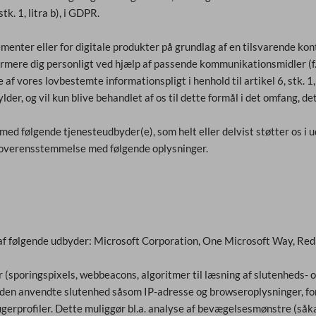
k. 1, litra b), i GDPR.
ementer eller for digitale produkter på grundlag af en tilsvarende kon
nformere dig personligt ved hjælp af passende kommunikationsmidler (
f vores lovbestemte informationspligt i henhold til artikel 6, stk. 1
ylder, og vil kun blive behandlet af os til dette formål i det omfang, d
ed følgende tjenesteudbyder(e), som helt eller delvist støtter os i u
i overensstemmelse med følgende oplysninger.
 af følgende udbyder: Microsoft Corporation, One Microsoft Way,
r (sporingspixels, webbeacons, algoritmer til læsning af slutenheds
n anvendte slutenhed såsom IP-adresse og browseroplysninger, for a
erprofiler. Dette muliggør bl.a. analyse af bevægelsesmønstre (såk