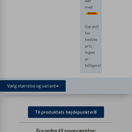
dør
med
Garanti
for
bedste
pris -
ingen
er
billigere!
Vælg størrelse og variant
Til produktets højdepunkter
Fra ordre til soveværelse: