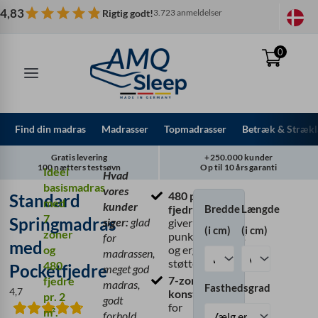
Spring
4,83
Rigtig godt!
3.723 anmeldelser
til
indhold
0
Find din madras
Madrasser
Topmadrasser
Betræk & Strækl
Gratis levering
+250.000 kunder
100 nætters testsøvn
Op til 10 års garanti
Ideel
Hvad
basismadras
vores
480 pocket-
Standard
Standard
med
kunder
Bredde
Længde
fjedre pr. 2 m²
Springmadras
7
Springmadras
siger:
glad
giver
(i cm)
(i cm)
med
zoner
punktelasticitet
for
med
Pocketfjedre
og
og ergonomisk
madrassen,
støtte
480
Pocketfjedre
meget god
7-zoners
fjedre
madras,
Fasthedsgrad
4,7
konstruktion
pr. 2
godt
for
m².
forhold