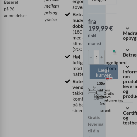
ergonomisk
Baseret
mellem
sovestilling
på 96
pris og
Betræk af
anmeldelser
ydelse
hudvenligt
fra
dobbeltstof
199,99
€
(180 g/m²)
Madra
(inkl.
med quiltet
opbyg
klimafiber
moms)
(200 g/m²)
Betræ
Høj
luftgennemtrængelighed
mod fugt og sved om
Læg i
Infor
natten
kurven
om
produk
Roterbar og
100
Op
leveri
vendbar
nætters
til
og
takket være
Gratis
produ
testsøvn
10
komfortskum
returnering
års
på begge
sider (RG35)
garanti
Certif
og
Gratis
testb
levering
til din