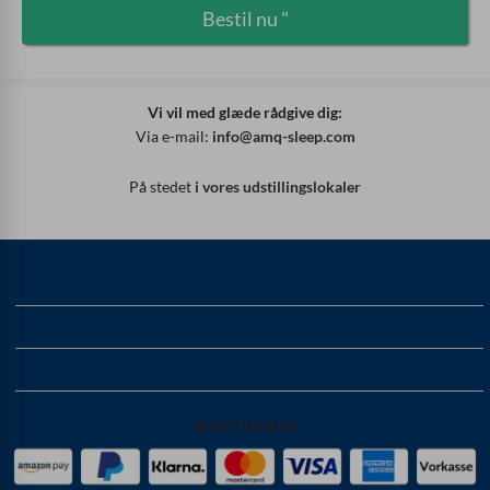
Bestil nu "
Vi vil med glæde rådgive dig:
Via e-mail:
info@amq-sleep.com
På stedet
i vores udstillingslokaler
Produkter
Service
Pocket springmadras i ...
Betal fleksibelt