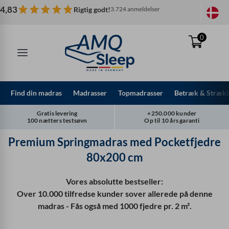
Spring
4,83
Rigtig godt!
3.724 anmeldelser
til
indhold
0
Find din madras
Madrasser
Topmadrasser
Betræk & Strækl
Gratis levering
+250.000 kunder
100 nætters testsøvn
Op til 10 års garanti
Premium Springmadras med Pocketfjedre
80x200 cm
Vores absolutte bestseller:
Over 10.000 tilfredse kunder sover allerede på denne
madras - Fås også med 1000 fjedre pr. 2 m².