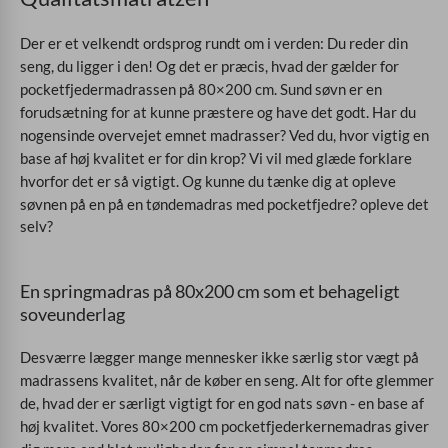
Der er et velkendt ordsprog rundt om i verden: Du reder din
seng, du ligger i den! Og det er præcis, hvad der gælder for
pocketfjedermadrassen på 80×200 cm. Sund søvn er en
forudsætning for at kunne præstere og have det godt. Har du
nogensinde overvejet emnet madrasser? Ved du, hvor vigtig en
base af høj kvalitet er for din krop?
Vi vil med glæde forklare
hvorfor det er så vigtigt. Og kunne du tænke dig at opleve
søvnen på en
på en tøndemadras med pocketfjedre? opleve det
selv?
En springmadras på 80x200 cm som et behageligt
soveunderlag
Desværre lægger mange mennesker ikke særlig stor vægt på
madrassens kvalitet, når de køber en seng. Alt for ofte glemmer
de, hvad der er særligt vigtigt for en god nats søvn - en base af
høj kvalitet. Vores 80×200 cm pocketfjederkernemadras giver