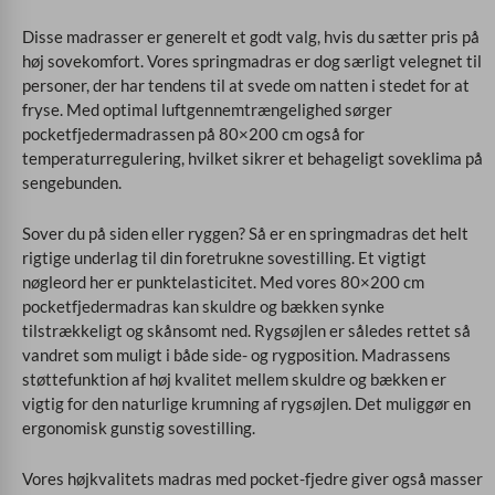
Disse madrasser er generelt et godt valg, hvis du sætter pris på
høj sovekomfort. Vores springmadras er dog særligt velegnet til
personer, der har tendens til at svede om natten i stedet for at
fryse. Med optimal luftgennemtrængelighed sørger
pocketfjedermadrassen på 80×200 cm også for
temperaturregulering, hvilket sikrer et behageligt soveklima på
sengebunden.
Sover du på siden eller ryggen? Så er en springmadras det helt
rigtige underlag til din foretrukne sovestilling. Et vigtigt
nøgleord her er punktelasticitet. Med vores 80×200 cm
pocketfjedermadras kan skuldre og bækken synke
tilstrækkeligt og skånsomt ned. Rygsøjlen er således rettet så
vandret som muligt i både side- og rygposition. Madrassens
støttefunktion af høj kvalitet mellem skuldre og bækken er
vigtig for den naturlige krumning af rygsøjlen. Det muliggør en
ergonomisk gunstig sovestilling.
Vores højkvalitets madras med pocket-fjedre giver også masser