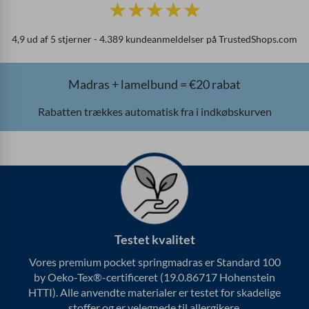
B
☆
☆
☆
☆
☆
e
d
4,9 ud af 5 stjerner - 4.389 kundeanmeldelser på TrustedShops.com
ø
m
t
Madras + lamelbund = €20 rabat
m
e
Rabatten trækkes automatisk fra i indkøbskurven
d
4
,
9
u
d
a
f
Testet kvalitet
5
Vores premium pocket springmadras er Standard 100
by Oeko-Tex®-certificeret (19.0.86717 Hohenstein
HTTI). Alle anvendte materialer er testet for skadelige
stoffer og er velegnede til allergikere.