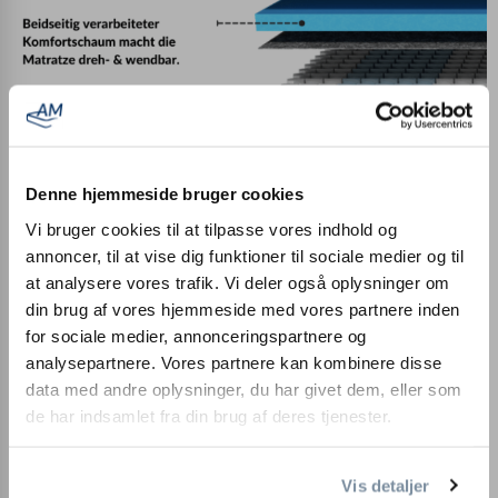
Denne hjemmeside bruger cookies
Vi bruger cookies til at tilpasse vores indhold og
annoncer, til at vise dig funktioner til sociale medier og til
at analysere vores trafik. Vi deler også oplysninger om
Forsendelse og returnering som en del af prøvesøvnen
din brug af vores hjemmeside med vores partnere inden
for sociale medier, annonceringspartnere og
100 nætters prøvesøvn
- Hvis du ikke er tilfreds, henter vi
analysepartnere. Vores partnere kan kombinere disse
madrassen gratis. Med fuld refusion af købsprisen, naturligvis.
data med andre oplysninger, du har givet dem, eller som
Ingen hvis og men!
de har indsamlet fra din brug af deres tjenester.
Vis detaljer