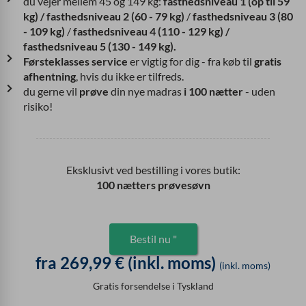
du vejer mellem 45 og 149 kg:
fasthedsniveau 1 (op til 59
kg) / fasthedsniveau 2 (60 - 79 kg)
/
fasthedsniveau
3 (80
- 109 kg)
/
fasthedsniveau 4 (110 - 129 kg) /
fasthedsniveau 5 (130 - 149 kg).
Førsteklasses service
er vigtig for dig - fra køb til
gratis
afhentning
, hvis du ikke er tilfreds.
du gerne vil
prøve
din nye madras
i 100 nætter
- uden
risiko!
Eksklusivt ved bestilling i vores butik:
100 nætters prøvesøvn
Bestil nu "
fra 269,99 € (inkl. moms)
(inkl. moms)
Gratis forsendelse i Tyskland