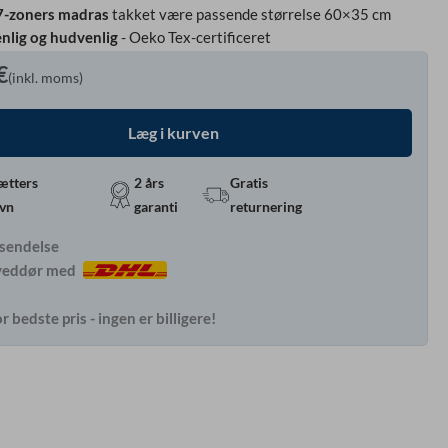
l 7-zoners madras
takket være passende størrelse 60×35 cm
enlig og hudvenlig
- Oeko Tex-certificeret
€
(inkl. moms)
Læg i kurven
ætters
2 års
Gratis
øvn
garanti
returnering
rsendelse
oveddør med
r bedste pris - ingen er billigere!