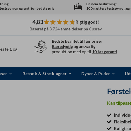
tning:
En nem beslutning:
estsøvn og garanti for bedste pris
100 nætters testsøvn og gara
4,83
Rigtig godt!
Baseret på 3.724 anmeldelser på Cusrev
Bedste kvalitet til fair priser
Bæredygtig
og ansvarlig
es felt, og
produktion med op til
10 års garanti
sser
Betræk & Stræklagner
Dyner & Puder
Uds
Første
Kan tilpasse
Individu
Fleksibe
Køligt s