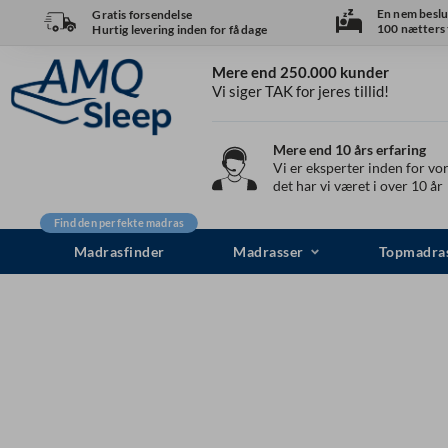
Spring
En nem beslu
Gratis forsendelse
100 nætters t
Hurtig levering inden for få dage
til
indhold
Mere end 250.000 kunder
Vi siger TAK for jeres tillid!
Mere end 10 års erfaring
Vi er eksperter inden for vor
det har vi været i over 10 år
Find den perfekte madras
Madrasfinder
Madrasser
Topmadra