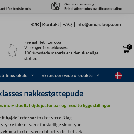
Gratis returnering
nti for bedste pris
Enkel afhentning og tilbagebetaling
B2B |
Kontakt
|
FAQ
|
info@amq-sleep.com
Fremstillet i Europa
0
Vi bruger førsteklasses,
100 % testede materialer uden skadelige
stoffer.
tillingslokaler
Skræddersyede produkter
klasses nakkestøttepude
s individuelt: højdejusterbar og med to liggestillinger
elt højdejusterbar
takket være 3 lag
l styrke
takket være forskellige skumtyper
oveklima
takket være dobbeltsidet betræk