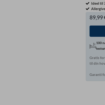
Ideel ti
Allergiv
89,99
100 n
tests
Gratis fo
til din h
Garanti fo