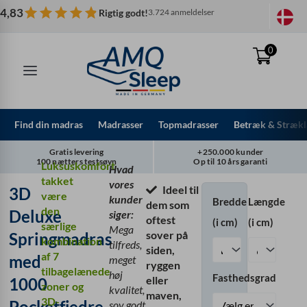
Spring
4,83
Rigtig godt!
3.724 anmeldelser
til
indhold
0
Find din madras
Madrasser
Topmadrasser
Betræk & Strækl
Gratis levering
+250.000 kunder
100 nætters testsøvn
Op til 10 års garanti
Luksuskomfort
Hvad
takket
vores
Ideel til
3D
3D
være
kunder
Bredde
Længde
dem som
Deluxe
den
Deluxe
siger:
oftest
(i cm)
(i cm)
Springmadras
særlige
Mega
sover på
Springmadras
med
kombination
tilfreds,
siden,
1000
af 7
med
meget
ryggen
Pocketfjedre
tilbagelænede
høj
Fasthedsgrad
eller
1000
zoner og
kvalitet,
maven,
3D-
Pocketfjedre
sov godt