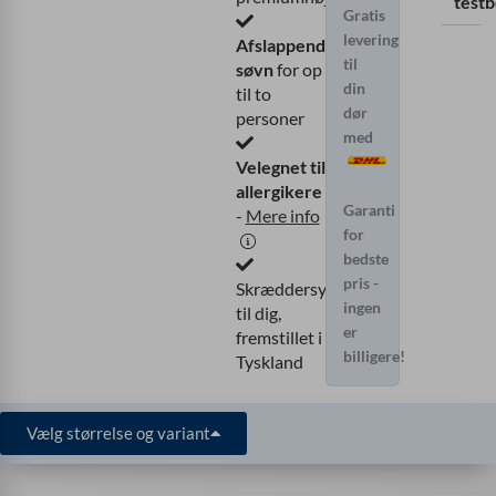
test
Gratis
levering
Afslappende
til
søvn
for op
din
til to
dør
personer
med
Velegnet til
allergikere
Garanti
-
Mere info
for
bedste
pris -
Skræddersyet
ingen
til dig,
er
fremstillet i
billigere!
Tyskland
Vælg størrelse og variant