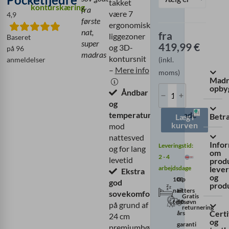
takket
konturskæring
fra
være 7
4,9
første
ergonomiske
nat,
fra
liggezoner
Baseret
super
419,99
€
og 3D-
på 96
madras
kontursnit
(inkl.
anmeldelser
–
Mere info
moms)
Madr
opby
Åndbar
og
temperaturregulerende
Betr
Læg i
kurven
mod
nattesved
Info
Leveringstid:
og for lang
om
2 - 4
levetid
produ
arbejdsdage
lever
Ekstra
og
100
Op
god
prod
nætters
til
sovekomfort
Gratis
testsøvn
10
på grund af
returnering
Certi
års
24 cm
og
garanti
premiumhøjde