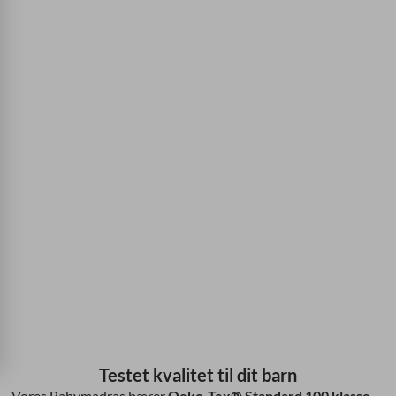
Testet kvalitet til dit barn
Vores Babymadras bærer
Oeko-Tex® Standard 100 klasse