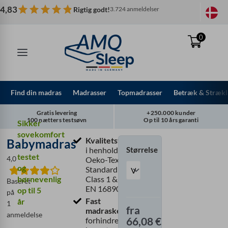
Spring
4,83
Rigtig godt!
3.724 anmeldelser
til
indhold
0
Find din madras
Madrasser
Topmadrasser
Betræk & Strækl
Gratis levering
+250.000 kunder
100 nætters testsøvn
Op til 10 års garanti
Sikker
sovekomfort
Kvalitetstestet
Babymadras
Babymadras
-
Størrelse
i henhold til
mængde
testet
4,0
Oeko-Tex®
og
Standard 100
børnevenlig
Class 1 & DIN
Baseret
EN 16890
op til 5
på
Fast
år
1
fra
madraskerne
anmeldelse
66,08
€
forhindrer