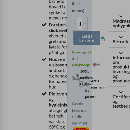
barnets
(inkl.
hoved i at
moms)
synke for
meget ned
Madrass
Forstærkede
opbygni
slidbanekanter
giver et sikkert
Læg i
kurven
greb under de
Betræk
første forsøg
på at gå
Leveringstid:
Informa
2 - 4
Hudvenligt
om
viskosebetræk
arbejdsdage
produkt
åndbart, blødt
levering
100
Op
og behageligt
og
nætters
til
produce
for babyens
Gratis
testsøvn
10
hud
returnering
års
Plejevenlig
Certific
garanti
og
og
Gratis
hygiejnisk
-
testbed
aftageligt
levering
betræk,
til din
vaskbart ved
dør med
60°C og