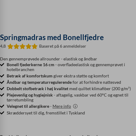
Springmadras med Bonellfjedre
4,8
Baseret på 6 anmeldelser
Den gennemprøvede allrounder - elastisk og åndbar
Bonell fjederkerne 16 cm
- overfladeelastisk og gennemprøvet i
hotelbranchen
Betræk af komfortskum
giver ekstra støtte og komfort
Åndbar og temperaturregulerende
for at forhindre nattesved
Dobbelt stofbetræk i høj kvalitet
med quiltet klimafiber (200 g/m²)
Plejevenlig og hygiejnisk
- aftagelig, vaskbar ved 60°C og egnet til
tørretumbling
Velegnet til allergikere
-
Mere info
Skræddersyet til dig, fremstillet i Tyskland
Springmadras