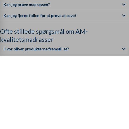
Kan jeg prøve madrassen?
Kan jeg fjerne folien for at prøve at sove?
Ofte stillede spørgsmål om AM-
kvalitetsmadrasser
Hvor bliver produkterne fremstillet?
Er levering til Østrig eller Schweiz mulig?
Hvilke betalingsmuligheder er der?
Hvordan fungerer en returnering?
Du er måske også interesseret i disse
produkter: