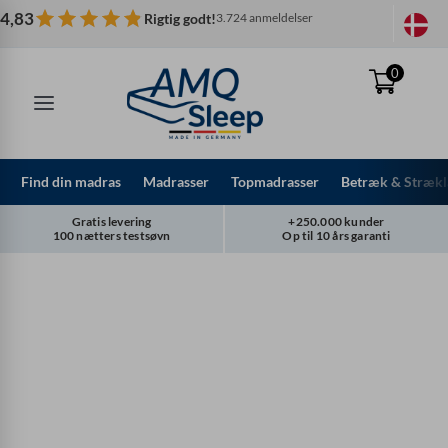
Spring
4,83
Rigtig godt!
3.724 anmeldelser
til
indhold
0
Find din madras
Madrasser
Topmadrasser
Betræk & Strækl
Gratis levering
+250.000 kunder
100 nætters testsøvn
Op til 10 års garanti