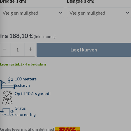
Bredde (i cm)
Længde (i cm)
med
Bonellfjedre
fra
188,10
€
(inkl. moms)
Læg i kurven
Leveringstid:
2 - 4 arbejdsdage
100 nætters
testsøvn
Op til 10 års garanti
Gratis
returnering
Gratis levering til din dør med