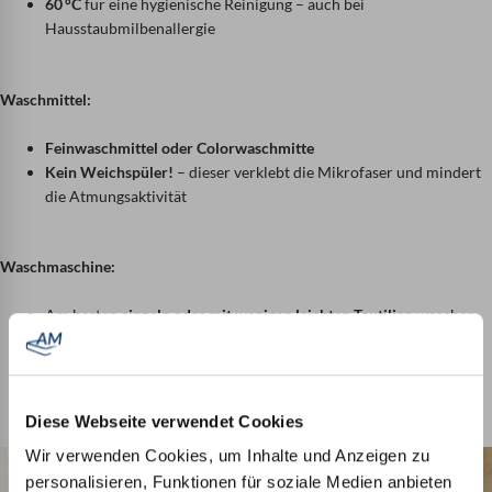
60 °C
für eine hygienische Reinigung – auch bei
Hausstaubmilbenallergie
Waschmittel:
Feinwaschmittel oder Colorwaschmitte
Kein Weichspüler!
– dieser verklebt die Mikrofaser und mindert
die Atmungsaktivität
Waschmaschine:
Am besten
einzeln oder mit wenigen leichten Textilien
waschen
Achten Sie darauf die Trommel nicht zu überladen – das Kissen
bzw. die Decke braucht Platz zum Durchspülen
Zusätzlicher Spülgang
bei empfindlicher Haut empfehlenswert
Diese Webseite verwendet Cookies
Wir verwenden Cookies, um Inhalte und Anzeigen zu
personalisieren, Funktionen für soziale Medien anbieten