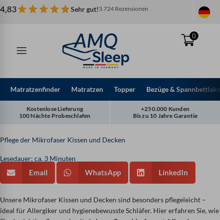
Zum
4,83
Sehr gut!
3.724 Rezensionen
Inhalt
springen
0
Matratzenfinder
Matratzen
Topper
Bezüge & Spannbettlak
Kostenlose Lieferung
+250.000 Kunden
100 Nächte Probeschlafen
Bis zu 10 Jahre Garantie
Pflege der Mikrofaser Kissen und Decken
Lesedauer: ca. 3 Minuten
Email
WhatsApp
LinkedIn
Unsere Mikrofaser Kissen und Decken sind besonders pflegeleicht –
ideal für Allergiker und hygienebewusste Schläfer. Hier erfahren Sie, wie