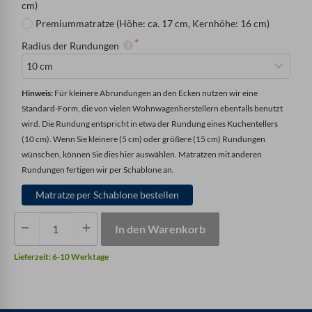
cm)
Premiummatratze (Höhe: ca. 17 cm, Kernhöhe: 16 cm)
Radius der Rundungen
Hinweis: 
Für kleinere Abrundungen an den Ecken nutzen wir eine 
Standard-Form, die von vielen Wohnwagenherstellern ebenfalls benutzt 
wird. Die Rundung entspricht in etwa der Rundung eines Kuchentellers 
(10 cm). Wenn Sie kleinere (5 cm) oder größere (15 cm) Rundungen 
wünschen, können Sie dies hier auswählen. Matratzen mit anderen 
Matratze per Schablone bestellen
Matratze
In den Warenkorb
mit
vier
Lieferzeit:
6-10 Werktage
kleinen
Rundungen
Menge