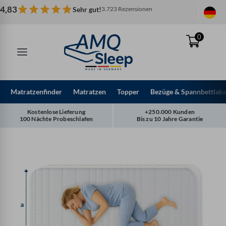
Zum
4,83
Sehr gut!
3.723 Rezensionen
Inhalt
springen
0
Matratzenfinder
Matratzen
Topper
Bezüge & Spannbettlak
Kostenlose Lieferung
+250.000 Kunden
100 Nächte Probeschlafen
Bis zu 10 Jahre Garantie