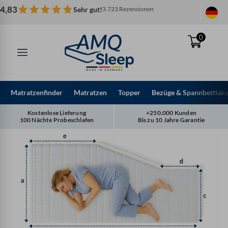
Zum
4,83
Sehr gut!
3.723 Rezensionen
Inhalt
springen
0
Matratzenfinder
Matratzen
Topper
Bezüge & Spannbettlak
Kostenlose Lieferung
+250.000 Kunden
100 Nächte Probeschlafen
Bis zu 10 Jahre Garantie