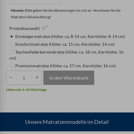
Hinweis: 
Bitte geben Sie die Abmessungen (in cm) an. Vermessen Sie die 
Matratze inklusive Bezug!
Produktauswahl
Einsteigermatratze (Höhe: ca. 8-14 cm, Kernhöhe: 8-14 cm)
Komfortmatratze (Höhe: ca. 15 cm, Kernhöhe: 14 cm)
Taschenfederkernmatratze (Höhe: ca. 18 cm, Kernhöhe: 16
cm)
Premiummatratze (Höhe: ca. 17 cm, Kernhöhe: 16 cm)
Matratze
In den Warenkorb
mit
einer
Lieferzeit:
6-10 Werktage
Schräge
Menge
Unsere Matratzenmodelle im Detail