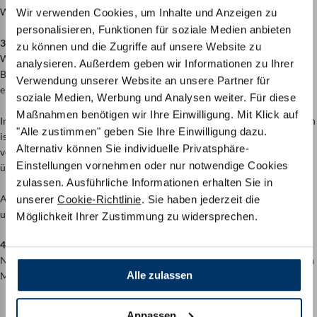
Waschmittel und wählen Sie einen schonenden Waschgang.
Wir verwenden Cookies, um Inhalte und Anzeigen zu
personalisieren, Funktionen für soziale Medien anbieten
3. Trocknung:
zu können und die Zugriffe auf unsere Website zu
Wir können empfehlen, die Bezüge an der Luft zu trocknen. Unsere
analysieren. Außerdem geben wir Informationen zu Ihrer
Bezüge sind auch trocknergeeignet, stellen Sie hier bitte sicher, dass Sie
Verwendung unserer Website an unsere Partner für
ein sehr schonendes Programm auf niedriger Stufe im Trockner wählen.
soziale Medien, Werbung und Analysen weiter. Für diese
Maßnahmen benötigen wir Ihre Einwilligung. Mit Klick auf
In beiden Fällen ist es wichtig, dass der Bezug wieder vollständig trocken
"Alle zustimmen" geben Sie Ihre Einwilligung dazu.
ist, bevor Sie ihn wieder auf die Matratze ziehen. Ein noch nicht
Alternativ können Sie individuelle Privatsphäre-
vollständig getrockneter Bezug ist unflexibler und lässt sich schwieriger
Einstellungen vornehmen oder nur notwendige Cookies
über den Matratzenkern ziehen.
zulassen. Ausführliche Informationen erhalten Sie in
Außerdem kann die Feuchtigkeit zu unangenehmen Gerüchen führen
unserer
Cookie-Richtlinie
. Sie haben jederzeit die
und noch viel schlimmer: Schimmelbildung begünstigen.
Möglichkeit Ihrer Zustimmung zu widersprechen.
4. Bezug wieder aufziehen:
Nach dem Waschen und Trocknen ziehen Sie den Bezug wieder über den
Alle zulassen
Matratzenkern und schließen den Reißverschluss sorgfältig.
Anpassen