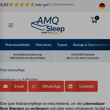
Zum
4,83
Sehr gut!
3.724 Rezensionen
Inhalt
springen
0
Matratzenfinder
Matratzen
Topper
Bezüge & Spannbettlak
Kostenlose Lieferung
+250.000 Kunden
100 Nächte Probeschlafen
Bis zu 10 Jahre Garantie
Matratzenpflege
Lesedauer: ca. 4 Minuten
Email
WhatsApp
LinkedIn
Eine gute Matratzenpflege ist entscheidend, um die 
Lebensdauer 
Ihrer Matratze zu verlängern
 und stets einen erholsamen Schlaf zu 