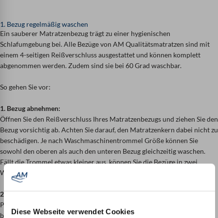
1. Bezug regelmäßig waschen
Ein sauberer Matratzenbezug trägt zu einer hygienischen
Schlafumgebung bei. Alle Bezüge von AM Qualitätsmatratzen sind mit
einem 4-seitigen Reißverschluss ausgestattet und können komplett
abgenommen werden. Zudem sind sie bei 60 Grad waschbar.
So gehen Sie vor:
1. Bezug abnehmen:
Öffnen Sie den Reißverschluss Ihres Matratzenbezugs und ziehen Sie den
Bezug vorsichtig ab. Achten Sie darauf, den Matratzenkern dabei nicht zu
beschädigen. Je nach Waschmaschinentrommel Größe können Sie
sowohl den oberen als auch den unteren Bezug gleichzeitig waschen.
Fällt die Trommel etwas kleiner aus, können Sie die Bezüge in zwei
Waschgängen waschen.
2. Waschanleitung beachten:
Prüfen Sie das Pflegeetikett des Bezugs. In der Regel sind unsere Bezüge
Diese Webseite verwendet Cookies
bis 60 Grad in der Maschine waschbar. Verwenden Sie ein mildes