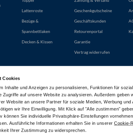
Topper
Zahlung & Versand
Öf
u
Lattenroste
Geschenkgutscheine
An
Bezüge &
Geschäftskunden
A
Spannbettlaken
Retourenportal
Ka
Decken & Kissen
Garantie
Vertrag widerrufen
t Cookies
 Inhalte und Anzeigen zu personalisieren, Funktionen für sozia
e Zugriffe auf unsere Website zu analysieren. Außerdem geben w
er Website an unsere Partner für soziale Medien, Werbung und 
gen wir Ihre Einwilligung. Mit Klick auf "Alle zustimmen" geben
tiv können Sie individuelle Privatsphäre-Einstellungen vornehmen
en. Ausführliche Informationen erhalten Sie in unserer
Cookie-Ri
chkeit Ihrer Zustimmung zu widersprechen.
Impressum
Barrierefreiheit
Widerrufsrecht
Da