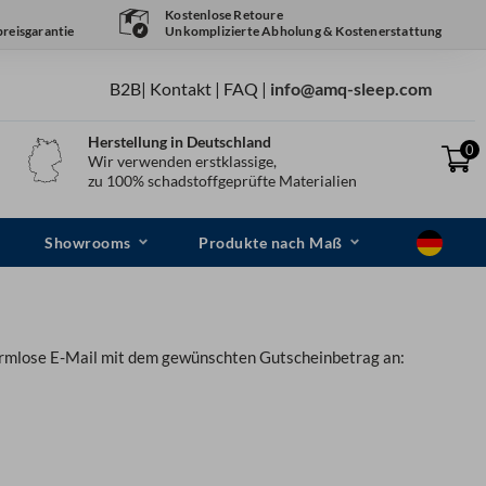
Kostenlose Retoure
reisgarantie
Unkomplizierte Abholung & Kostenerstattung
B2B
|
Kontakt
|
FAQ
|
info@amq-sleep.com
Herstellung in Deutschland
0
Wir verwenden erstklassige,
zu 100% schadstoffgeprüfte Materialien
Showrooms
Produkte nach Maß
 formlose E-Mail mit dem gewünschten Gutscheinbetrag an: