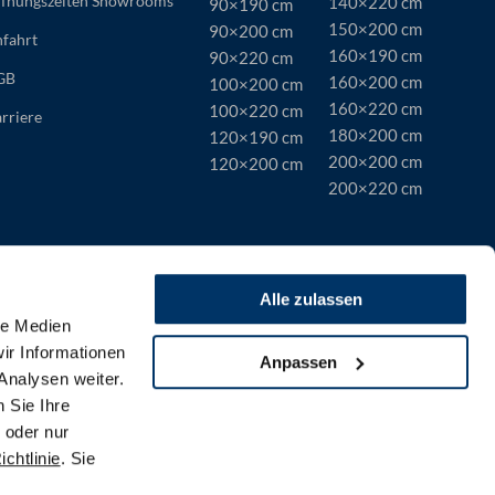
fnungszeiten Showrooms
140×220 cm
90×190 cm
150×200 cm
90×200 cm
fahrt
160×190 cm
90×220 cm
GB
160×200 cm
100×200 cm
160×220 cm
100×220 cm
rriere
180×200 cm
120×190 cm
200×200 cm
120×200 cm
200×220 cm
Alle zulassen
le Medien
ir Informationen
Anpassen
Analysen weiter.
 Sie Ihre
 oder nur
chtlinie
. Sie
tenschutz
Cookie-Richtlinie
Echtheit der Bewertungen