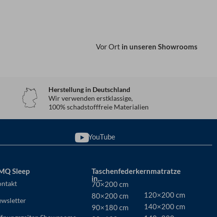
Vor Ort
in unseren Showrooms
Herstellung in Deutschland
Wir verwenden erstklassige,
100% schadstofffreie Materialien
YouTube
MQ Sleep
Taschenfederkernmatratze
in...
ntakt
70×200 cm
120×200 cm
80×200 cm
wsletter
140×200 cm
90×180 cm