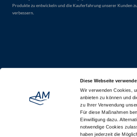
Produkte zu entwickeln und die Kauferfahrung unserer Kunden z
verbessern.
Flexibel bezahlen:
Diese Webseite verwende
Wir verwenden Cookies, um
Schnelle Lieferung:
anbieten zu können und di
zu Ihrer Verwendung unser
Für diese Maßnahmen benöti
Einwilligung dazu. Alterna
notwendige Cookies zulass
haben jederzeit die Mögli
Alle Preise inkl. MwSt.