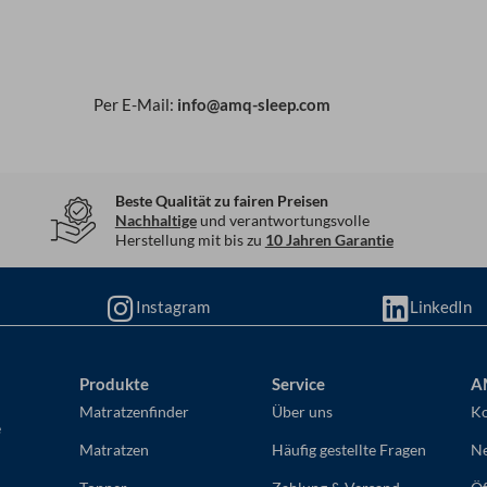
Per E-Mail:
info@amq-sleep.com
Beste Qualität zu fairen Preisen
Nachhaltige
und verantwortungsvolle
Herstellung mit bis zu
10 Jahren Garantie
Instagram
LinkedIn
Produkte
Service
A
Matratzenfinder
Über uns
Ko
e
Matratzen
Häufig gestellte Fragen
Ne