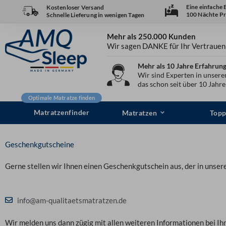
Zum
Eine einfache
Kostenloser Versand
100 Nächte Pr
Schnelle Lieferung in wenigen Tagen
Inhalt
springen
Mehr als 250.000 Kunden
Wir sagen DANKE für Ihr Vertrauen
Mehr als 10 Jahre Erfahrun
Wir sind Experten in unser
das schon seit über 10 Jahr
Optimale Matratze finden
Matratzenfinder
Matratzen
Topp
Geschenkgutscheine
Gerne stellen wir Ihnen einen Geschenkgutschein aus, der in unse
info@am-qualitaetsmatratzen.de
Wir melden uns dann zügig mit allen weiteren Informationen bei Ih