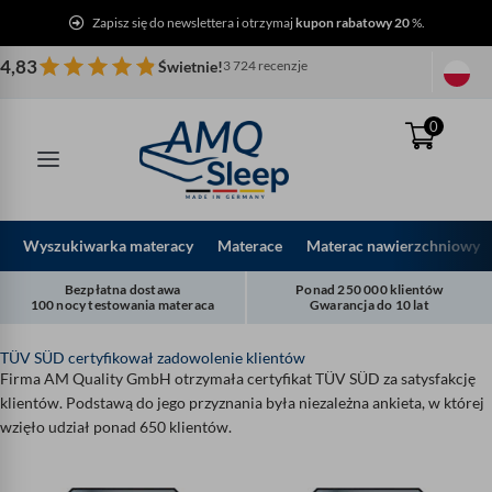
Przejdź
Zapisz się do newslettera i otrzymaj
kupon rabatowy 20
%.
do
treści
4,83
Świetnie!
3 724 recenzje
0
Wyszukiwarka materacy
Materace
Materac nawierzchniowy
Bezpłatna dostawa
Ponad 250 000 klientów
100 nocy testowania materaca
Gwarancja do 10 lat
TÜV SÜD certyfikował zadowolenie klientów
Firma AM Quality GmbH otrzymała certyfikat TÜV SÜD za satysfakcję
klientów. Podstawą do jego przyznania była niezależna ankieta, w której
wzięło udział ponad 650 klientów.