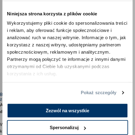
Niniejsza strona korzysta z plików cookie
Wykorzystujemy pliki cookie do spersonalizowania treści
i reklam, aby oferować funkcje społecznościowe i
analizować ruch w naszej witrynie. Informacje o tym, jak
korzystasz z naszej witryny, udostępniamy partnerom
społecznościowym, reklamowym i analitycznym.
Partnerzy mogą połączyć te informacje z innymi danymi
otrzymanymi od Ciebie lub uzyskanymi podczas
korzystania z ich usług.
Pokaż szczegóły
Bezpłatny zwrot
z usługą odbioru
Abyś mógł dokładnie przetestować swój nowy materac we własnym
Zezwól na wszystkie
domu
, ewentualny zwrot jest dla Ciebie bezpłatny.
W tym celu wystarczy skontaktować się z naszym działem obsługi
Spersonalizuj
klienta
,
a
my zlecilimy firmie transportowej odbiór materaca.