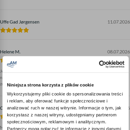
Uffe Gad Jørgensen
11.07.2026
Helene M.
08.07.2026
Jesteśmy niezwykle zadowoleni z materaca Topper. Używamy go w
naszej małej przyczepie kempingowej i sprawdza się naprawdę
znakomicie. Zdecydowanie możemy go
Niniejsza strona korzysta z plików cookie
Wykorzystujemy pliki cookie do spersonalizowania treści
i reklam, aby oferować funkcje społecznościowe i
Claudia Fritz
20.06.2026
analizować ruch w naszej witrynie. Informacje o tym, jak
korzystasz z naszej witryny, udostępniamy partnerom
społecznościowym, reklamowym i analitycznym.
Materac dotarł bezpiecznie zapakowany. Łatwo go było złożyć, już po 4
Partnerzy mogą połączyć te informacje z innymi danymi