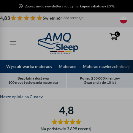
Przejdź
Zapisz się do newslettera i otrzymaj
kupon rabatowy 20
%.
do
treści
4,83
Świetnie!
3 723 recenzje
0
Wyszukiwarka materacy
Materace
Materac nawierzchniowy
Bezpłatna dostawa
Ponad 250 000 klientów
100 nocy testowania materaca
Gwarancja do 10 lat
Nasze opinie na Cusrev
4,8
Na podstawie 3 698 recenzji