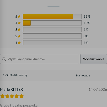
5
85%
4
13%
3
1%
2
0%
1
1%
Wyszukiwanie
1–5 z 3698 recenzji
Marie RITTER
14.07.2026
Gruba i idealna poszewka