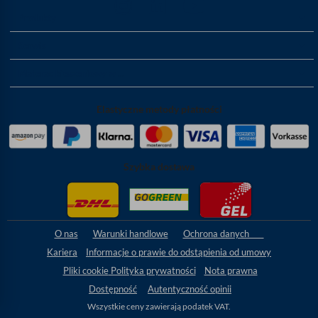
Produkty
Serwis
Materac kieszeniowy w ...
Elastyczne metody płatności
Szybka dostawa
O nas
Warunki handlowe
Ochrona danych
Kariera
Informacje o prawie do odstąpienia od umowy
Pliki cookie
Polityka prywatności
Nota prawna
Dostępność
Autentyczność opinii
Wszystkie ceny zawierają podatek VAT.