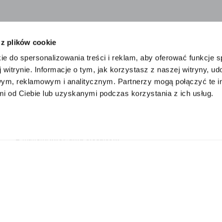
 z plików cookie
ie do spersonalizowania treści i reklam, aby oferować funkcje 
stowanie
Bezpośrednio od producenta
 witrynie. Informacje o tym, jak korzystasz z naszej witryny, u
ym, reklamowym i analitycznym. Partnerzy mogą połączyć te i
 od Ciebie lub uzyskanymi podczas korzystania z ich usług.
ch materacach, opracowanych przez naszych fizjoterapeutów.
E-mailem:
info@amq-sleep.com
Najwyższa jakość w uczciwych cenach
Zrównoważona
i odpowiedzialna
produkcja z
gwarancją
do
10 lat