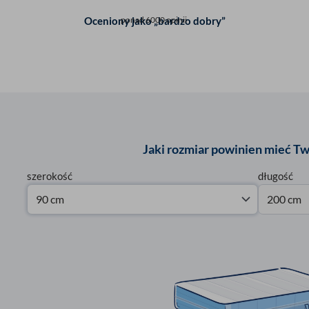
Oceniony jako „bardzo dobry”
ponad 6000 opinii
Jaki rozmiar powinien mieć T
szerokość
długość