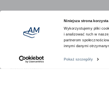
Niniejsza strona korzysta
Wykorzystujemy pliki cook
Bezpłatny zwrot
100 nocy na te
i analizować ruch w naszej
partnerom społecznościow
innymi danymi otrzymanymi
Już ponad
250 000 zadowolonych klientów
śpi na naszy
Pokaż szczegóły
Chętnie doradzimy:
Najwyższej klasy doradztwo
Nasi eksperci ds. Snu doradzą Ci
podczas
rozmowy telefonicznej w
ramach usługi
„Porada telefoniczna”