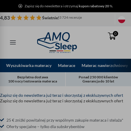
Przejdź
Zapisz się do newslettera i otrzymaj
kupon rabatowy 20
%.
do
treści
4,83
Świetnie!
3 724 recenzje
0
Wyszukiwarka materacy
Materace
Materac nawierzchniowy
Bezpłatna dostawa
Ponad 250 000 klientów
100 nocy testowania materaca
Gwarancja do 10 lat
Zapisz się do newslettera już teraz i skorzystaj z ekskluzywnych ofert
Zapisz się do newslettera już teraz i skorzystaj z ekskluzywnych ofert
25 € zniżki powitalnej przy wspólnym zakupie materaca i stelaża*
Oferty specjalne – tylko dla subskrybentów