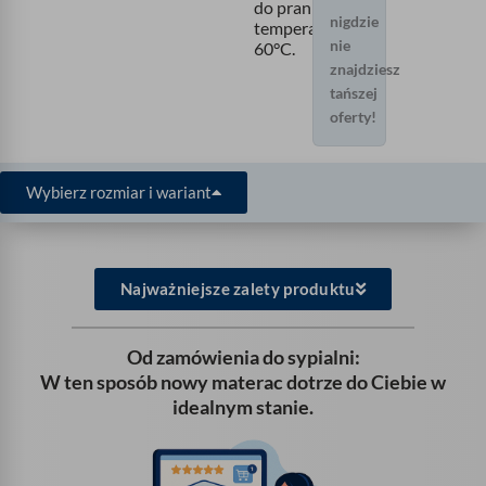
do prania w
nigdzie
temperaturze
nie
60°C.
znajdziesz
tańszej
oferty!
Wybierz rozmiar i wariant
Najważniejsze zalety produktu
Od zamówienia do sypialni:
W ten sposób nowy materac dotrze do Ciebie w
idealnym stanie.