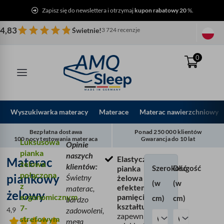
Przejdź
Zapisz się do newslettera i otrzymaj
kupon rabatowy 20
%.
do
treści
4,83
Świetnie!
3 724 recenzje
0
Wyszukiwarka materacy
Materace
Materac nawierzchniowy
Bezpłatna dostawa
Ponad 250 000 klientów
100 nocy testowania materaca
Gwarancja do 10 lat
Luksusowa
Opinie
pianka
naszych
Elastyczna
Materac
Materac
żelowa
klientów:
Szerokość
Długość
pianka
piankowy
połączona
piankowy
Świetny
żelowa z
(w
(w
7
z
efektem
materac,
żelowy
stref
ergonomicznym
pamięci
cm)
cm)
bardzo
kształtu
z
7-
4,9
zadowoleni,
zapewniająca
pianki
strefowym
mega