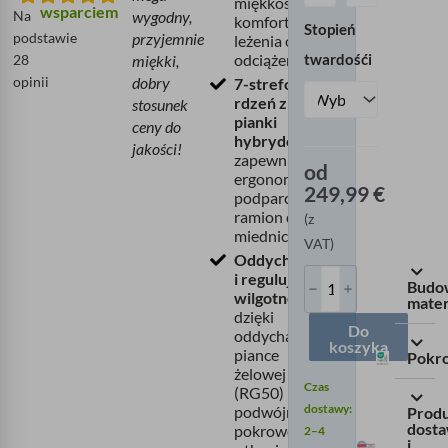
miękkość i
żelowej
wsparciem
Na
wygodny,
komfort
Stopień
Ilość
podstawie
przyjemnie
leżenia oraz
twardośći
odciążenie
28
miękki,
opinii
dobry
7-strefowy
rdzeń z
stosunek
pianki
ceny do
hybrydowej
jakości!
zapewniający
od
ergonomiczne
249,99
€
podparcie od
ramion do
(z
miednicy
VAT)
Oddychający
i regulujący
Budo
wilgotność
mate
dzięki
Do
oddychającej
koszyka
piance
Pokr
żelowej
Czas
(RG50) i
dostawy:
podwójnemu
Produ
dost
pokrowcowi
2–4
i