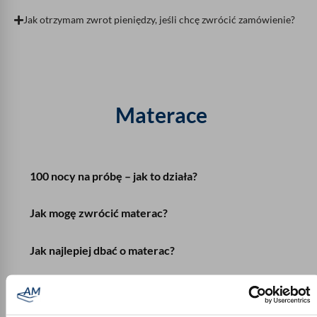
Jak otrzymam zwrot pieniędzy, jeśli chcę zwrócić zamówienie?
Materace
100 nocy na próbę – jak to działa?
Jak mogę zwrócić materac?
Jak najlepiej dbać o materac?
Na co należy zwrócić uwagę podczas aklimatyzacji
materaca?