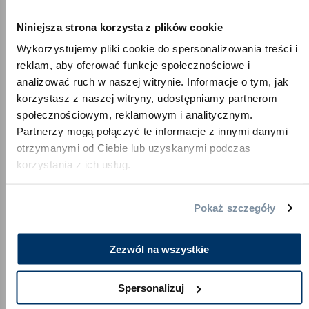
Co mam zrobić, jeśli materac mi nie odpowiada?
Niniejsza strona korzysta z plików cookie
Wykorzystujemy pliki cookie do spersonalizowania treści i
Na co należy zwrócić uwagę podczas
reklam, aby oferować funkcje społecznościowe i
rozpakowywania materaca?
analizować ruch w naszej witrynie. Informacje o tym, jak
korzystasz z naszej witryny, udostępniamy partnerom
Jakie są zalety i wady materacy kieszeniowych?
społecznościowym, reklamowym i analitycznym.
Partnerzy mogą połączyć te informacje z innymi danymi
Czym jest materac kieszeniowy?
otrzymanymi od Ciebie lub uzyskanymi podczas
korzystania z ich usług.
Czym różnią się materace sprężynowe?
Pokaż szczegóły
Jak znaleźć najlepszy materac kieszeniowy?
Zezwól na wszystkie
Czy materace kieszeniowe są odpowiednie dla
osób śpiących na boku?
Spersonalizuj
Czy materace kieszeniowe są odpowiednie dla