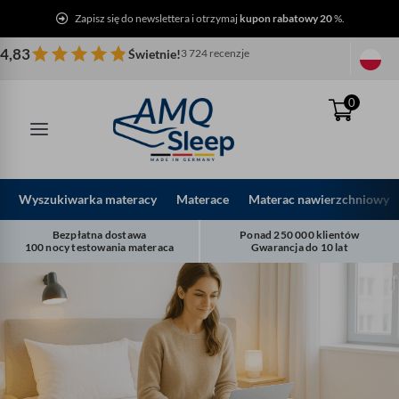
Przejdź
Zapisz się do newslettera i otrzymaj
kupon rabatowy 20
%.
do
treści
4,83
Świetnie!
3 724 recenzje
0
Wyszukiwarka materacy
Materace
Materac nawierzchniowy
Bezpłatna dostawa
Ponad 250 000 klientów
100 nocy testowania materaca
Gwarancja do 10 lat