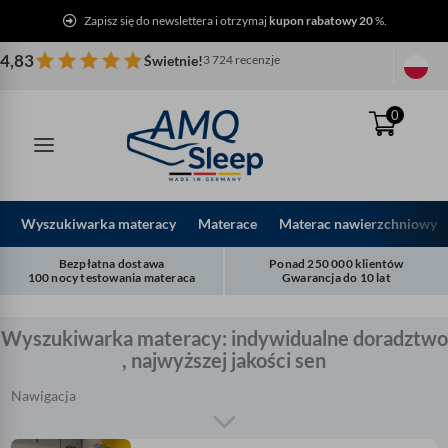
Przejdź
Zapisz się do newslettera i otrzymaj
kupon rabatowy 20
%.
do
treści
4,83
Świetnie!
3 724 recenzje
0
Wyszukiwarka materacy
Materace
Materac nawierzchniowy
Bezpłatna dostawa
Ponad 250 000 klientów
100 nocy testowania materaca
Gwarancja do 10 lat
Wyszukiwarka materacy: indywidualne doradztwo
, najwyższej jakości sen
Nawigacja