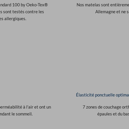
tandard 100 by Oeko-Tex®
Nos matelas sont entièreme
s sont testés contre les
Allemagne et ne s
s allergiques.
Élasticité ponctuelle optima
rméabilité à l'air et ont un
7 zones de couchage ort
endant le sommeil.
épaules et du bas