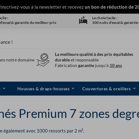
Inscrivez-vous à la newsletter et recevez
un bon de réduction de 2
cile :
Le choix facile :
d'essai & garantie du meilleur prix
100 nuits d'essai & garantie
iance !
La meilleure qualité à des prix équitables
ans notre domaine
durable
et responsable
Fabrication
garantie
jusqu'à
10 ans
s
Housses & draps-housses
Couvertures & oreillers
hés Premium 7 zones degré
le également avec 1000 ressorts par 2 m².