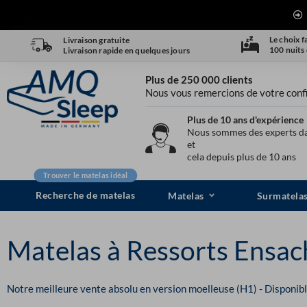
Aller
au
contenu
Le choix fa
Livraison gratuite
100 nuits 
Livraison rapide en quelques jours
Plus de 250 000 clients
Nous vous remercions de votre conf
Plus de 10 ans d'expérience
Nous sommes des experts d
et
cela depuis plus de 10 ans
Trouver le matelas idéal
Recherche de matelas
Matelas
Surmatela
Matelas à Ressorts Ensac
Notre meilleure vente absolu en version moelleuse (H1) - Disponib