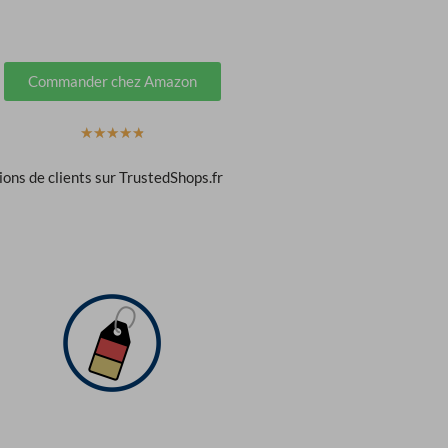
Commander chez Amazon
N
☆
☆
☆
☆
☆
o
ions de clients sur TrustedShops.fr
t
é
4
.
9
s
u
r
5