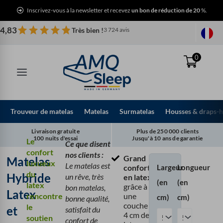
Aller
Inscrivez-vous à la newsletter et recevez
un bon de réduction de 20
%.
au
contenu
4,83
Très bien !
3 724 avis
0
Trouveur de matelas
Matelas
Surmatelas
Housses & draps-
Livraison gratuite
Plus de 250 000 clients
100 nuits d'essai
Jusqu'à 10 ans de garantie
Le
Ce que disent
confort
nos clients :
Grand
Matelas
Matelas
luxueux
Le matelas est
Largeur
Longueur
confort
Hybride
du
Hybride
un rêve, très
en latex
(en
(en
Latex
latex
grâce à
bon matelas,
Latex
et
rencontre
une
cm)
cm)
bonne qualité,
couche de
Ressorts
le
et
satisfait du
4 cm de
Ensachés
soutien
confort de