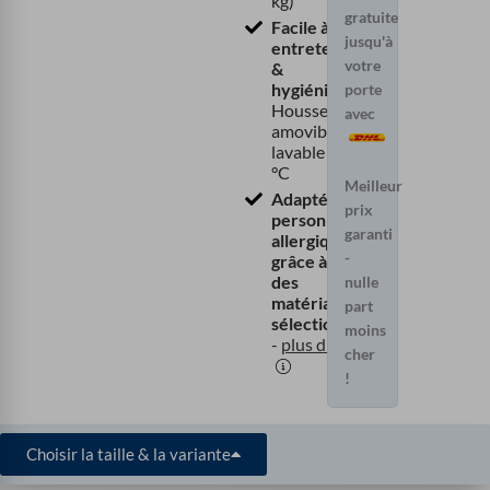
kg)
gratuite
Facile à
jusqu'à
entretenir
votre
&
hygiénique
-
porte
Housse
avec
amovible et
lavable à 60
°C
Meilleur
Adapté aux
prix
personnes
garanti
allergiques
-
grâce à
des
nulle
matériaux
part
sélectionnés
moins
-
plus d'infos
cher
!
Choisir la taille & la variante