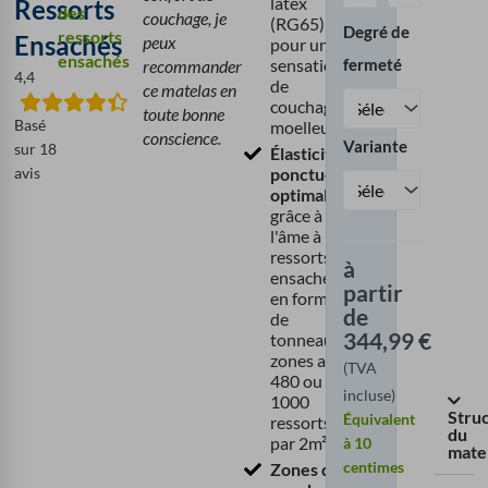
latex
Ressorts
Quantité
des
couchage, je
(RG65)
Degré de
ressorts
Ensachés
peux
pour une
ensachés
fermeté
sensation
recommander
4,4
de
ce matelas en
couchage
toute bonne
Basé
moelleuse
conscience.
Variante
sur 18
Élasticité
avis
ponctuelle
optimale
grâce à
l'âme à
ressorts
à
ensachés
partir
en forme
de
de
344,99
€
tonneau 7
zones avec
(TVA
480 ou
incluse)
1000
Stru
Équivalent
ressorts
du
par 2m².
à
10
mate
centimes
Zones de