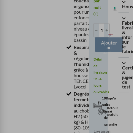
couchage
par
ergonomiques
Hous
nuit
pour un
enfoncement
Fabri
parfait au
livra
niveau des
&
épaules et du
info
bassin
sur
Ajouter
le
Respirant
au
fabri
panier
&
régulant
Délai
l'humidité
de
Certi
grâce à la
&
livraison
housse en
juge
:
2 - 4
TENCEL™
de
jours
test
Lyocell
ouvrables
Degrés de
100
Jusqu'à
fermeté
individuels
nuits
10
Retour
au choix en
d’essai
ans
gratuit
H2 (50-79
de
kg) & H3
garantie
(80-109
Livraison