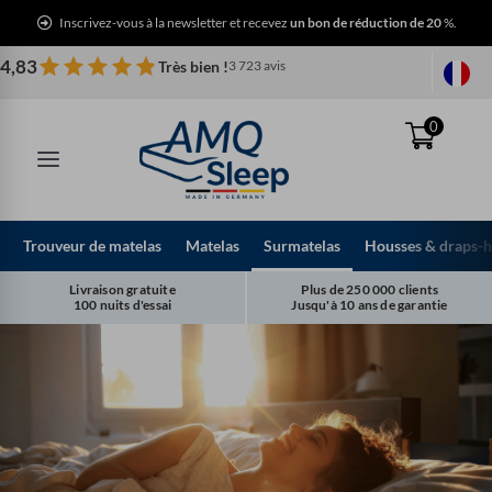
Aller
Inscrivez-vous à la newsletter et recevez
un bon de réduction de 20
%.
au
contenu
4,83
Très bien !
3 723 avis
0
Trouveur de matelas
Matelas
Surmatelas
Housses & draps-
Livraison gratuite
Plus de 250 000 clients
100 nuits d'essai
Jusqu'à 10 ans de garantie