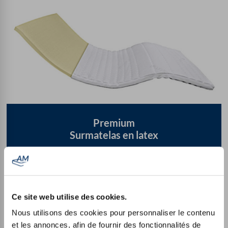
Premium
Surmatelas en latex
à partir de
179,99
€
Ce site web utilise des cookies.
Mousse de latex très élastique (Densité 65 kg/m³)
Nous utilisons des cookies pour personnaliser le contenu
et les annonces, afin de fournir des fonctionnalités de