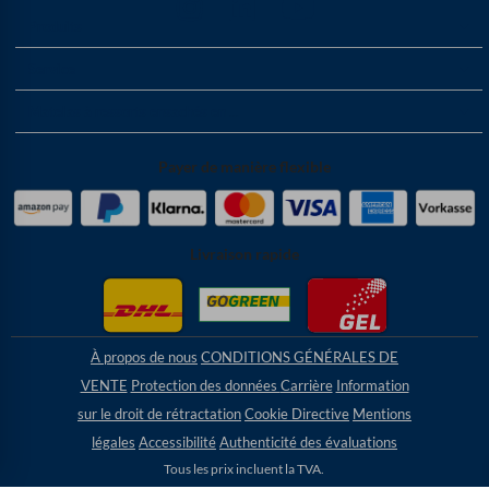
Produits
Service
Matelas à ressorts ensachés en ...
Payer de manière flexible
Livraison rapide
À propos de nous
CONDITIONS GÉNÉRALES DE
VENTE
Protection des données
Carrière
Information
sur le droit de rétractation
Cookie
Directive
Mentions
légales
Accessibilité
Authenticité des évaluations
Tous les prix incluent la TVA.