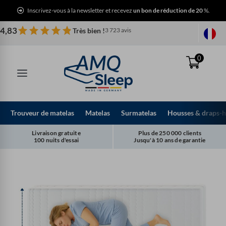
Aller
Inscrivez-vous à la newsletter et recevez
un bon de réduction de 20
%.
au
contenu
4,83
Très bien !
3 723 avis
0
Trouveur de matelas
Matelas
Surmatelas
Housses & draps-
Livraison gratuite
Plus de 250 000 clients
100 nuits d'essai
Jusqu'à 10 ans de garantie