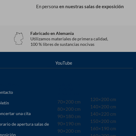
En persona
en nuestras salas de exposición
Fabricado en Alemania
Utilizamos materiales de primera calidad,
100 % libres de sustancias nocivas
YouTube
MQ Sleep
Colchón de
muelles
ntacto
ensacados
en...
120×200 cm
70×200 cm
letín
140×200 cm
80×200 cm
ncertar una cita
140×220 cm
90×180 cm
150×200 cm
90×190 cm
rario de apertura salas de
160×190 cm
90×200 cm
posición
160×200 cm