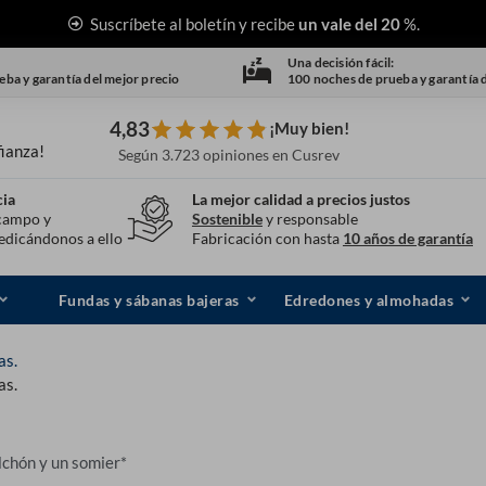
Suscríbete al boletín y recibe
un vale del 20
%.
Una decisión fácil:
ba y garantía del mejor precio
100 noches de prueba y garantía 
4,83
¡Muy bien!
ianza!
Según 3.723 opiniones en Cusrev
cia
La mejor calidad a precios justos
 campo y
Sostenible
y responsable
edicándonos a ello
Fabricación con hasta
10 años de garantía
Fundas y sábanas bajeras
Edredones y almohadas
as.
as.
lchón y un somier*