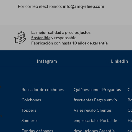
Por correo electrónico:
info@amq-sleep.com
La mejor calidad a precios justos
Sostenible
y responsable
Fabricación con hasta
10 años de garantía
Instagram
LinkedIn
Productos
Servicio
A
a
Buscador de colchones
Quiénes somos
Preguntas
Co
Colchones
frecuentes
Pago y envío
Bo
Toppers
Vales regalo
Clientes
Co
de
Somieres
empresariales
Portal de
Ho
Fundas y sábanas
devoluciones
Garantía
ex