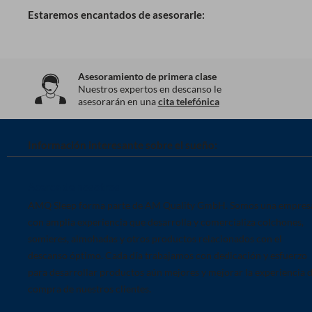
Estaremos encantados de asesorarle:
Asesoramiento de primera clase
Nuestros expertos en descanso le
asesorarán en una
cita telefónica
Información interesante sobre el sueño:
Acerca de nosotros
AMQ Sleep forma parte de AM Quality GmbH. Somos una empres
con amplia experiencia que desarrolla y comercializa colchones,
somieres, almohadas y otros productos relacionados con el
descanso óptimo. Cada día trabajamos con dedicación y esfuerzo
para desarrollar productos aún mejores y mejorar la experiencia 
compra de nuestros clientes.