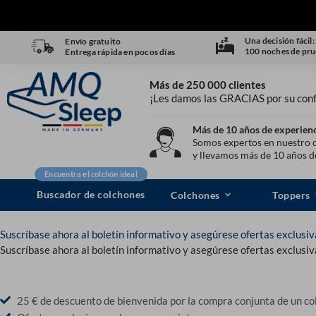
Ir
al
contenido
Una decisión fácil:
Envío gratuito
100 noches de prue
Entrega rápida en pocos días
Más de 250 000 clientes
¡Les damos las GRACIAS por su conf
Más de 10 años de experien
Somos expertos en nuestro
y llevamos más de 10 años d
Encuentra el colchón ideal
Buscador de colchones
Colchones
Toppers
Suscríbase ahora al boletín informativo y asegúrese ofertas exclusiv
Suscríbase ahora al boletín informativo y asegúrese ofertas exclusiv
25 € de descuento de bienvenida por la compra conjunta de un co