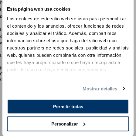
Para que por fin encuentres el colchón que realmente se adapta a ti,
Esta página web usa cookies
hemos
comparado
los
tres colchones de muelles ensacados más
populares de AM Qualitätsmatratzen.
Las cookies de este sitio web se usan para personalizar
el contenido y los anuncios, ofrecer funciones de redes
Los tres modelos ofrecen un gran confort, un alivio real y una sensación
sociales y analizar el tráfico. Además, compartimos
de descanso notablemente mejor, pero
¿cuál de ellos satisface
información sobre el uso que haga del sitio web con
exactamente las necesidades nocturnas de TU cuerpo?
nuestros partners de redes sociales, publicidad y análisis
web, quienes pueden combinarla con otra información
La gran comparativa de colchones AM de julio de 2026
que les haya proporcionado o que hayan recopilado a
NUESTRA RECOMENDACIÓN
partir del uso que haya hecho de sus servicios.
Colchón de Muelles Ensacados 3D Deluxe
Colchones de calidad AM: la variante de lujo
Mostrar detalles
Permitir todas
Personalizar