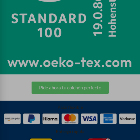
Pide ahora tu colchón perfecto
Pago flexible
Entrega rápida