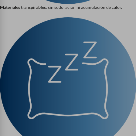
Materiales transpirables
: sin sudoración ni acumulación de calor.