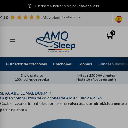
Ir
Suscríbete al boletín y recibe
un vale del 20
%.
al
contenido
4,83
¡Muy bien!
3.724 reseñas
0
Buscador de colchones
Colchones
Toppers
Fundas y sábana
Envío gratuito
Más de 250 000 clientes
100 noches de prueba
Hasta 10 años de garantía
SE ACABÓ EL MAL DORMIR
La gran comparativa de colchones de AM en julio de 2026
Cuatro razones imbatibles por las que
volverás a dormir plácidamente a
partir de ahora